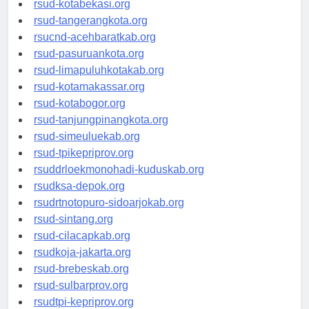
rsud-kotabekasi.org
rsud-tangerangkota.org
rsucnd-acehbaratkab.org
rsud-pasuruankota.org
rsud-limapuluhkotakab.org
rsud-kotamakassar.org
rsud-kotabogor.org
rsud-tanjungpinangkota.org
rsud-simeuluekab.org
rsud-tpikepriprov.org
rsuddrloekmonohadi-kuduskab.org
rsudksa-depok.org
rsudrtnotopuro-sidoarjokab.org
rsud-sintang.org
rsud-cilacapkab.org
rsudkoja-jakarta.org
rsud-brebeskab.org
rsud-sulbarprov.org