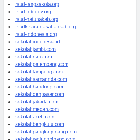
rsudtpi-kepriprov.org
rsud-langsakota.org
rsud-ntbprov.org
rsud-natunakab.org
rsudkisaran-asahankab.org
rsud-indonesia.org
sekolahindonesia.id
sekolahjambi.com
sekolahriau.com
sekolahpalembang.com
sekolahlampung.com
sekolahsamarinda.com
sekolahbandung.com
sekolahdenpasar.com
sekolahjakarta.com
sekolahmedan.com
sekolahaceh.com
sekolahbengkulu.com
sekolahpangkalpinang.com