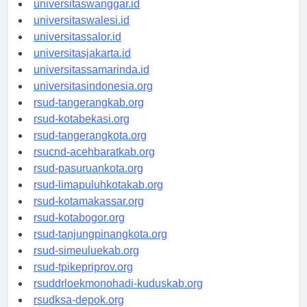
universitaswanggar.id
universitaswalesi.id
universitassalor.id
universitasjakarta.id
universitassamarinda.id
universitasindonesia.org
rsud-tangerangkab.org
rsud-kotabekasi.org
rsud-tangerangkota.org
rsucnd-acehbaratkab.org
rsud-pasuruankota.org
rsud-limapuluhkotakab.org
rsud-kotamakassar.org
rsud-kotabogor.org
rsud-tanjungpinangkota.org
rsud-simeuluekab.org
rsud-tpikepriprov.org
rsuddrloekmonohadi-kuduskab.org