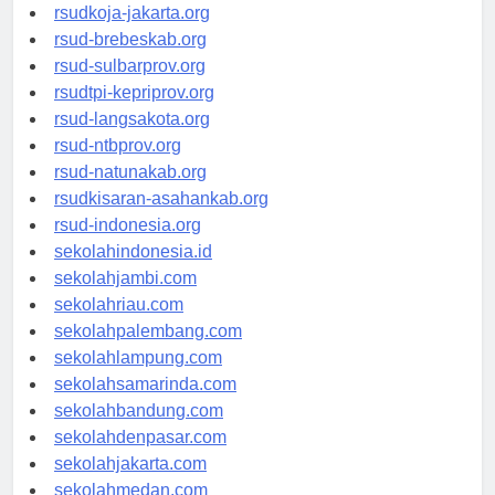
rsud-cilacapkab.org
rsudkoja-jakarta.org
rsud-brebeskab.org
rsud-sulbarprov.org
rsudtpi-kepriprov.org
rsud-langsakota.org
rsud-ntbprov.org
rsud-natunakab.org
rsudkisaran-asahankab.org
rsud-indonesia.org
sekolahindonesia.id
sekolahjambi.com
sekolahriau.com
sekolahpalembang.com
sekolahlampung.com
sekolahsamarinda.com
sekolahbandung.com
sekolahdenpasar.com
sekolahjakarta.com