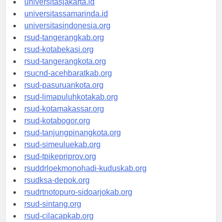
universitasjakarta.id
universitassamarinda.id
universitasindonesia.org
rsud-tangerangkab.org
rsud-kotabekasi.org
rsud-tangerangkota.org
rsucnd-acehbaratkab.org
rsud-pasuruankota.org
rsud-limapuluhkotakab.org
rsud-kotamakassar.org
rsud-kotabogor.org
rsud-tanjungpinangkota.org
rsud-simeuluekab.org
rsud-tpikepriprov.org
rsuddrloekmonohadi-kuduskab.org
rsudksa-depok.org
rsudrtnotopuro-sidoarjokab.org
rsud-sintang.org