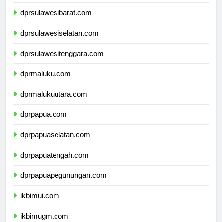
dprsulawesitengah.com
dprsulawesibarat.com
dprsulawesiselatan.com
dprsulawesitenggara.com
dprmaluku.com
dprmalukuutara.com
dprpapua.com
dprpapuaselatan.com
dprpapuatengah.com
dprpapuapegunungan.com
ikbimui.com