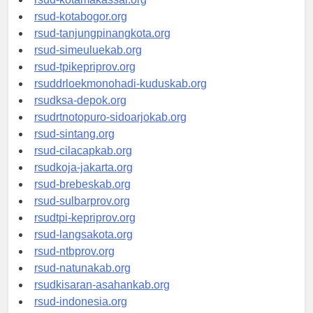
rsud-kotamakassar.org
rsud-kotabogor.org
rsud-tanjungpinangkota.org
rsud-simeuluekab.org
rsud-tpikepriprov.org
rsuddrloekmonohadi-kuduskab.org
rsudksa-depok.org
rsudrtnotopuro-sidoarjokab.org
rsud-sintang.org
rsud-cilacapkab.org
rsudkoja-jakarta.org
rsud-brebeskab.org
rsud-sulbarprov.org
rsudtpi-kepriprov.org
rsud-langsakota.org
rsud-ntbprov.org
rsud-natunakab.org
rsudkisaran-asahankab.org