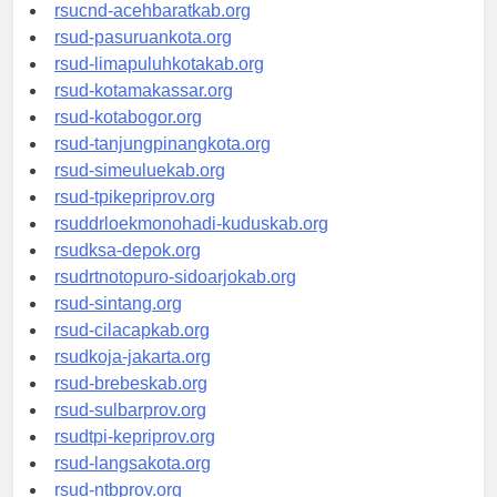
rsud-tangerangkota.org
rsucnd-acehbaratkab.org
rsud-pasuruankota.org
rsud-limapuluhkotakab.org
rsud-kotamakassar.org
rsud-kotabogor.org
rsud-tanjungpinangkota.org
rsud-simeuluekab.org
rsud-tpikepriprov.org
rsuddrloekmonohadi-kuduskab.org
rsudksa-depok.org
rsudrtnotopuro-sidoarjokab.org
rsud-sintang.org
rsud-cilacapkab.org
rsudkoja-jakarta.org
rsud-brebeskab.org
rsud-sulbarprov.org
rsudtpi-kepriprov.org
rsud-langsakota.org