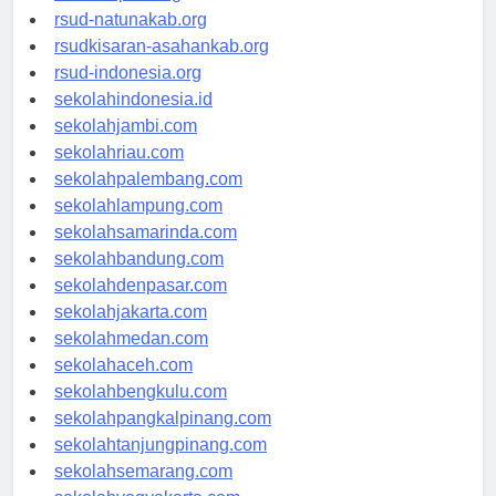
rsud-ntbprov.org
rsud-natunakab.org
rsudkisaran-asahankab.org
rsud-indonesia.org
sekolahindonesia.id
sekolahjambi.com
sekolahriau.com
sekolahpalembang.com
sekolahlampung.com
sekolahsamarinda.com
sekolahbandung.com
sekolahdenpasar.com
sekolahjakarta.com
sekolahmedan.com
sekolahaceh.com
sekolahbengkulu.com
sekolahpangkalpinang.com
sekolahtanjungpinang.com
sekolahsemarang.com