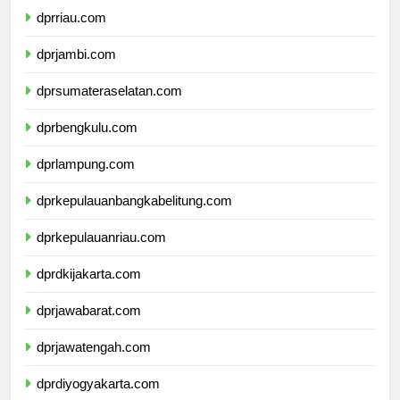
dprriau.com
dprjambi.com
dprsumateraselatan.com
dprbengkulu.com
dprlampung.com
dprkepulauanbangkabelitung.com
dprkepulauanriau.com
dprdkijakarta.com
dprjawabarat.com
dprjawatengah.com
dprdiyogyakarta.com