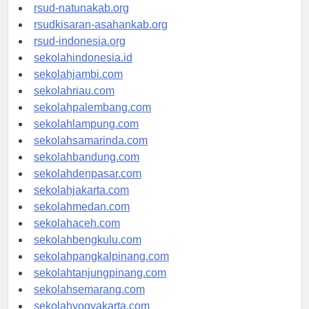
rsud-ntbprov.org
rsud-natunakab.org
rsudkisaran-asahankab.org
rsud-indonesia.org
sekolahindonesia.id
sekolahjambi.com
sekolahriau.com
sekolahpalembang.com
sekolahlampung.com
sekolahsamarinda.com
sekolahbandung.com
sekolahdenpasar.com
sekolahjakarta.com
sekolahmedan.com
sekolahaceh.com
sekolahbengkulu.com
sekolahpangkalpinang.com
sekolahtanjungpinang.com
sekolahsemarang.com