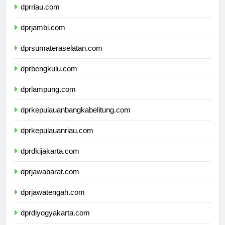
dprriau.com
dprjambi.com
dprsumateraselatan.com
dprbengkulu.com
dprlampung.com
dprkepulauanbangkabelitung.com
dprkepulauanriau.com
dprdkijakarta.com
dprjawabarat.com
dprjawatengah.com
dprdiyogyakarta.com