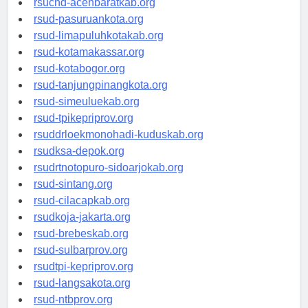
rsucnd-acehbaratkab.org
rsud-pasuruankota.org
rsud-limapuluhkotakab.org
rsud-kotamakassar.org
rsud-kotabogor.org
rsud-tanjungpinangkota.org
rsud-simeuluekab.org
rsud-tpikepriprov.org
rsuddrloekmonohadi-kuduskab.org
rsudksa-depok.org
rsudrtnotopuro-sidoarjokab.org
rsud-sintang.org
rsud-cilacapkab.org
rsudkoja-jakarta.org
rsud-brebeskab.org
rsud-sulbarprov.org
rsudtpi-kepriprov.org
rsud-langsakota.org