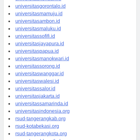
universitaskendari.id
universitasgorontalo.id
universitasmamuju.id
universitasambon.id
universitasmaluku.id
universitassofifi.id
universitasjayapura.id
universitaspapua.id
universitasmanokwari.id
universitassorong.id
universitaswanggar.id
universitaswalesi.id
universitassalor.id
universitasjakarta.id
universitassamarinda.id
universitasindonesia.org
rsud-tangerangkab.org
rsud-kotabekasi.org
rsud-tangerangkota.org