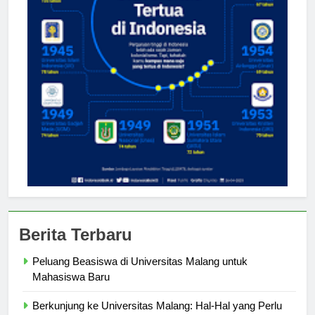
Berita Terbaru
Peluang Beasiswa di Universitas Malang untuk
Mahasiswa Baru