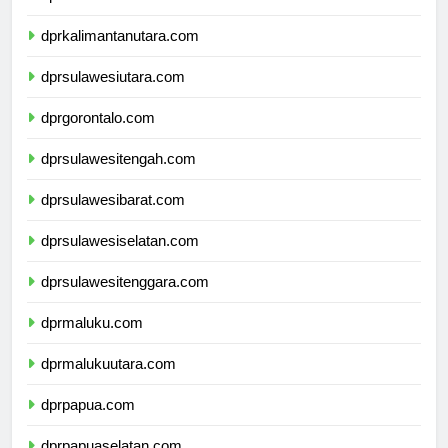
dprkalimantantimur.com
dprkalimantanutara.com
dprsulawesiutara.com
dprgorontalo.com
dprsulawesitengah.com
dprsulawesibarat.com
dprsulawesiselatan.com
dprsulawesitenggara.com
dprmaluku.com
dprmalukuutara.com
dprpapua.com