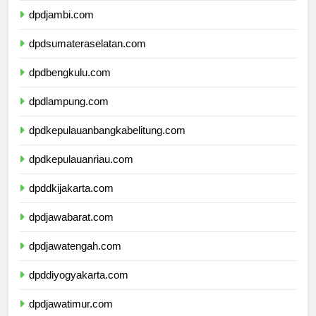
dpdjambi.com
dpdsumateraselatan.com
dpdbengkulu.com
dpdlampung.com
dpdkepulauanbangkabelitung.com
dpdkepulauanriau.com
dpddkijakarta.com
dpdjawabarat.com
dpdjawatengah.com
dpddiyogyakarta.com