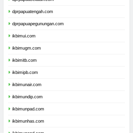
dprpapuaselatan.com
dprpapuatengah.com
dprpapuapegunungan.com
ikbimui.com
ikbimugm.com
ikbimitb.com
ikbimipb.com
ikbimunair.com
ikbimundip.com
ikbimunpad.com
ikbimunhas.com