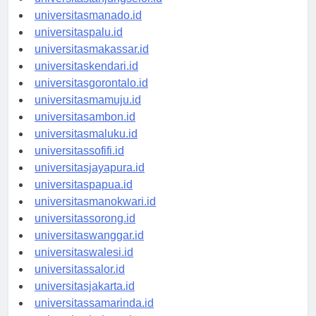
universitastanjungselor.id
universitasmanado.id
universitaspalu.id
universitasmakassar.id
universitaskendari.id
universitasgorontalo.id
universitasmamuju.id
universitasambon.id
universitasmaluku.id
universitassofifi.id
universitasjayapura.id
universitaspapua.id
universitasmanokwari.id
universitassorong.id
universitaswanggar.id
universitaswalesi.id
universitassalor.id
universitasjakarta.id
universitassamarinda.id