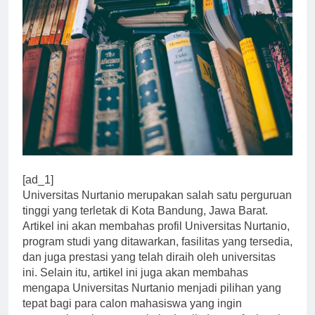
[ad_1]
Universitas Nurtanio merupakan salah satu perguruan
tinggi yang terletak di Kota Bandung, Jawa Barat.
Artikel ini akan membahas profil Universitas Nurtanio,
program studi yang ditawarkan, fasilitas yang tersedia,
dan juga prestasi yang telah diraih oleh universitas
ini. Selain itu, artikel ini juga akan membahas
mengapa Universitas Nurtanio menjadi pilihan yang