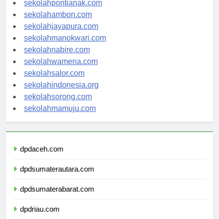
sekolahpontianak.com
sekolahambon.com
sekolahjayapura.com
sekolahmanokwari.com
sekolahnabire.com
sekolahwamena.com
sekolahsalor.com
sekolahindonesia.org
sekolahsorong.com
sekolahmamuju.com
dpdaceh.com
dpdsumaterautara.com
dpdsumaterabarat.com
dpdriau.com