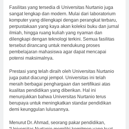
Fasilitas yang tersedia di Universitas Nurtanio juga
sangat lengkap dan modern. Mulai dari laboratorium
komputer yang dilengkapi dengan perangkat terbaru,
perpustakaan yang kaya akan koleksi buku dan jurnal
ilmiah, hingga ruang kuliah yang nyaman dan
dilengkapi dengan teknologi terkini. Semua fasilitas
tersebut dirancang untuk mendukung proses
pembelajaran mahasiswa agar dapat mencapai
potensi maksimalnya.
Prestasi yang telah diraih oleh Universitas Nurtanio
juga patut diacungi jempol. Universitas ini telah
meraih berbagai penghargaan dan sertifikasi atas
kualitas pendidikan yang diberikan. Hal ini
menunjukkan bahwa Universitas Nurtanio terus
berupaya untuk meningkatkan standar pendidikan
demi keunggulan lulusannya.
Menurut Dr. Ahmad, seorang pakar pendidikan,