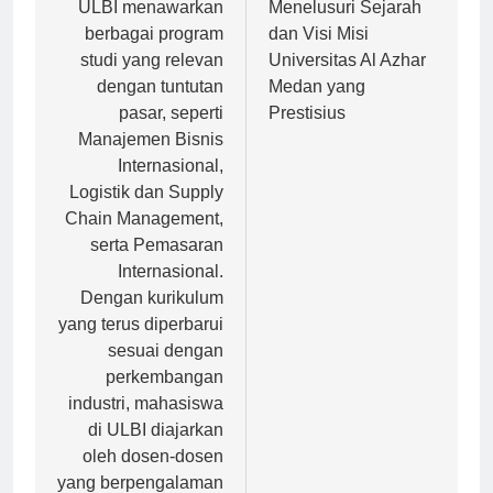
pos
ULBI menawarkan
Menelusuri Sejarah
berbagai program
dan Visi Misi
studi yang relevan
Universitas Al Azhar
dengan tuntutan
Medan yang
pasar, seperti
Prestisius
Manajemen Bisnis
Internasional,
Logistik dan Supply
Chain Management,
serta Pemasaran
Internasional.
Dengan kurikulum
yang terus diperbarui
sesuai dengan
perkembangan
industri, mahasiswa
di ULBI diajarkan
oleh dosen-dosen