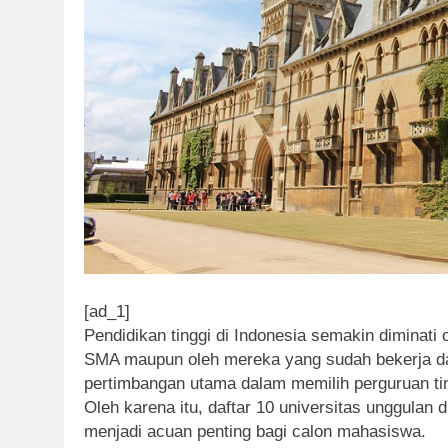
[ad_1]
Pendidikan tinggi di Indonesia semakin diminati o
SMA maupun oleh mereka yang sudah bekerja dan
pertimbangan utama dalam memilih perguruan tingg
Oleh karena itu, daftar 10 universitas unggulan
menjadi acuan penting bagi calon mahasiswa.