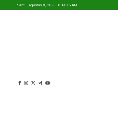
Skip
Sabtu, Agustus 8, 2026
8:14:17 AM
to
content