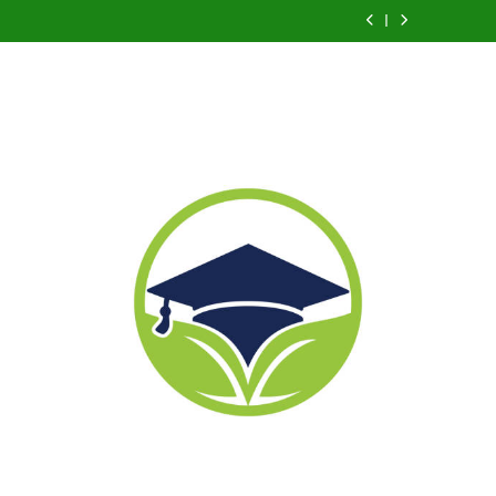
Peluang
Berkunjung
Universitas
Inovasi
dalam
di
Universitas
Inovasi
dalam
Beasiswa
ke
Malang:
di
Rangkaian
Universitas
Malang:
di
Rangkaian
di
Universitas
Hal-
Universitas
Pendidikan
Malang
Hal-
Universitas
Pendidikan
Universitas
Malang:
Hal
Malang:
Tinggi
untuk
Hal
Malang:
Tinggi
Malang
Hal-
yang
Kontribusi
Indonesia
Mahasiswa
yang
Kontribusi
Indonesia
untuk
Hal
Perlu
untuk
Baru
Perlu
untuk
Mahasiswa
yang
Diketahui
Masyarakat
Diketahui
Masyarakat
Baru
Perlu
Diketahui