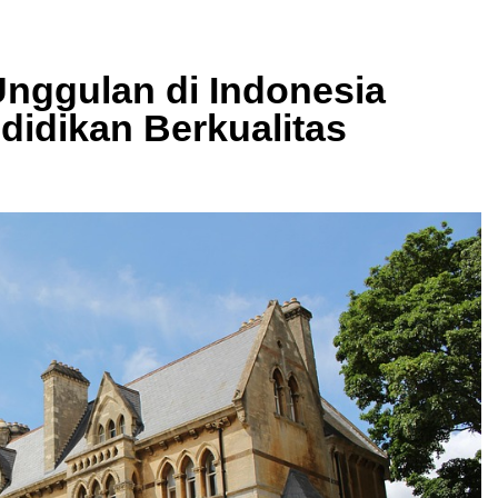
Unggulan di Indonesia
idikan Berkualitas