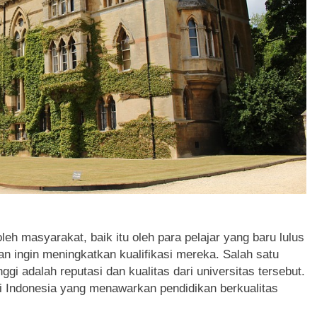
leh masyarakat, baik itu oleh para pelajar yang baru lulus
 ingin meningkatkan kualifikasi mereka. Salah satu
i adalah reputasi dan kualitas dari universitas tersebut.
 di Indonesia yang menawarkan pendidikan berkualitas