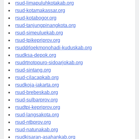
rsud-pasuruankota.org
rsud-limapuluhkotakab.org
rsud-kotamakassar.org
rsud-kotabogor.org
rsud-tanjungpinangkota.org
rsud-simeuluekab.org
rsud-tpikepriprov.org
rsuddrloekmonohadi-kuduskab.org
rsudksa-depok.org
rsudrtnotopuro-sidoarjokab.org
rsud-sintang.org
rsud-cilacapkab.org
rsudkoja-jakarta.org
rsud-brebeskab.org
rsud-sulbarprov.org
rsudtpi-kepriprov.org
rsud-langsakota.org
rsud-ntbprov.org
rsud-natunakab.org