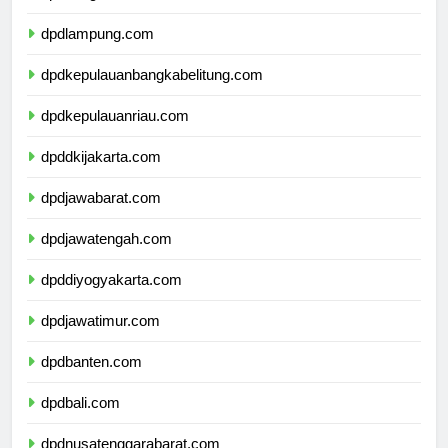
dpdbengkulu.com
dpdlampung.com
dpdkepulauanbangkabelitung.com
dpdkepulauanriau.com
dpddkijakarta.com
dpdjawabarat.com
dpdjawatengah.com
dpddiyogyakarta.com
dpdjawatimur.com
dpdbanten.com
dpdbali.com