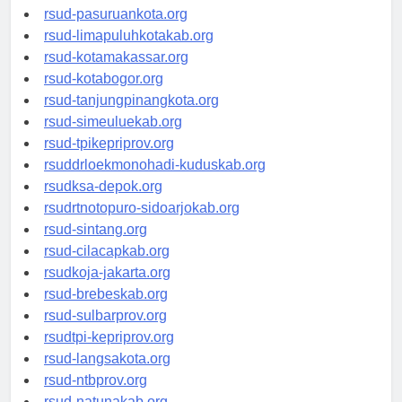
rsucnd-acehbaratkab.org
rsud-pasuruankota.org
rsud-limapuluhkotakab.org
rsud-kotamakassar.org
rsud-kotabogor.org
rsud-tanjungpinangkota.org
rsud-simeuluekab.org
rsud-tpikepriprov.org
rsuddrloekmonohadi-kuduskab.org
rsudksa-depok.org
rsudrtnotopuro-sidoarjokab.org
rsud-sintang.org
rsud-cilacapkab.org
rsudkoja-jakarta.org
rsud-brebeskab.org
rsud-sulbarprov.org
rsudtpi-kepriprov.org
rsud-langsakota.org
rsud-ntbprov.org