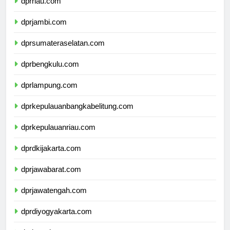
dprriau.com
dprjambi.com
dprsumateraselatan.com
dprbengkulu.com
dprlampung.com
dprkepulauanbangkabelitung.com
dprkepulauanriau.com
dprdkijakarta.com
dprjawabarat.com
dprjawatengah.com
dprdiyogyakarta.com