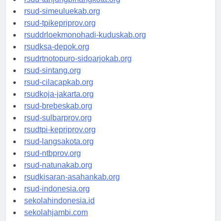
rsud-tanjungpinangkota.org
rsud-simeuluekab.org
rsud-tpikepriprov.org
rsuddrloekmonohadi-kuduskab.org
rsudksa-depok.org
rsudrtnotopuro-sidoarjokab.org
rsud-sintang.org
rsud-cilacapkab.org
rsudkoja-jakarta.org
rsud-brebeskab.org
rsud-sulbarprov.org
rsudtpi-kepriprov.org
rsud-langsakota.org
rsud-ntbprov.org
rsud-natunakab.org
rsudkisaran-asahankab.org
rsud-indonesia.org
sekolahindonesia.id