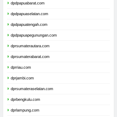
dpdpapuabarat.com
dpdpapuaselatan.com
dpdpapuatengah.com
dpdpapuapegunungan.com
dprsumaterautara.com
dprsumaterabarat.com
dprriau.com
dprjambi.com
dprsumateraselatan.com
dprbengkulu.com
dprlampung.com