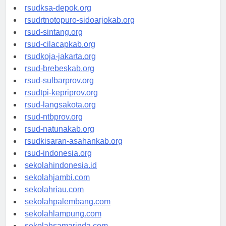
rsuddrloekmonohadi-kuduskab.org
rsudksa-depok.org
rsudrtnotopuro-sidoarjokab.org
rsud-sintang.org
rsud-cilacapkab.org
rsudkoja-jakarta.org
rsud-brebeskab.org
rsud-sulbarprov.org
rsudtpi-kepriprov.org
rsud-langsakota.org
rsud-ntbprov.org
rsud-natunakab.org
rsudkisaran-asahankab.org
rsud-indonesia.org
sekolahindonesia.id
sekolahjambi.com
sekolahriau.com
sekolahpalembang.com
sekolahlampung.com