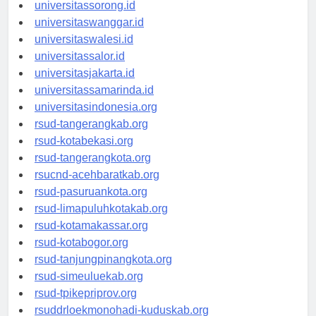
universitasmanokwari.id
universitassorong.id
universitaswanggar.id
universitaswalesi.id
universitassalor.id
universitasjakarta.id
universitassamarinda.id
universitasindonesia.org
rsud-tangerangkab.org
rsud-kotabekasi.org
rsud-tangerangkota.org
rsucnd-acehbaratkab.org
rsud-pasuruankota.org
rsud-limapuluhkotakab.org
rsud-kotamakassar.org
rsud-kotabogor.org
rsud-tanjungpinangkota.org
rsud-simeuluekab.org
rsud-tpikepriprov.org