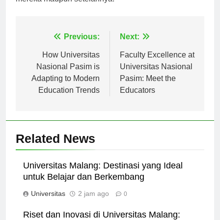
mereka maupun setelahnya.
Navigasi
Previous:
Next:
pos
How Universitas
Faculty Excellence at
Nasional Pasim is
Universitas Nasional
Adapting to Modern
Pasim: Meet the
Education Trends
Educators
Related News
Universitas Malang: Destinasi yang Ideal
untuk Belajar dan Berkembang
Universitas
2 jam ago
0