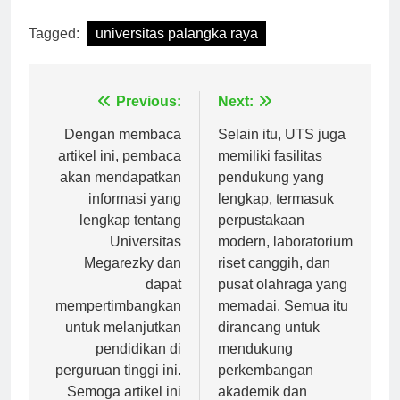
[ad_2]
Tagged:
universitas palangka raya
Navigasi
Previous:
Next:
pos
Dengan membaca
Selain itu, UTS juga
artikel ini, pembaca
memiliki fasilitas
akan mendapatkan
pendukung yang
informasi yang
lengkap, termasuk
lengkap tentang
perpustakaan
Universitas
modern, laboratorium
Megarezky dan
riset canggih, dan
dapat
pusat olahraga yang
mempertimbangkan
memadai. Semua itu
untuk melanjutkan
dirancang untuk
pendidikan di
mendukung
perguruan tinggi ini.
perkembangan