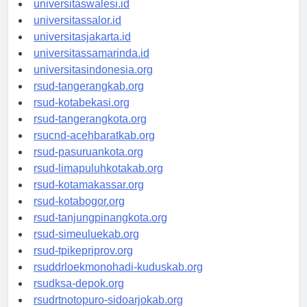
universitaswalesi.id
universitassalor.id
universitasjakarta.id
universitassamarinda.id
universitasindonesia.org
rsud-tangerangkab.org
rsud-kotabekasi.org
rsud-tangerangkota.org
rsucnd-acehbaratkab.org
rsud-pasuruankota.org
rsud-limapuluhkotakab.org
rsud-kotamakassar.org
rsud-kotabogor.org
rsud-tanjungpinangkota.org
rsud-simeuluekab.org
rsud-tpikepriprov.org
rsuddrloekmonohadi-kuduskab.org
rsudksa-depok.org