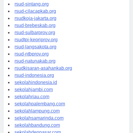
rsudrtnotopuro-sidoarjokab.org
rsud-sintang.org
rsud-cilacapkab.org
rsudkoja-jakarta.org
rsud-brebeskab.org
rsud-sulbarprov.org
rsudtpi-kepriprov.org
rsud-langsakota.org
rsud-ntbprov.org
rsud-natunakab.org
rsudkisaran-asahankab.org
rsud-indonesia.org
sekolahindonesia.id
sekolahjambi.com
sekolahriau.com
sekolahpalembang.com
sekolahlampung.com
sekolahsamarinda.com
sekolahbandung.com