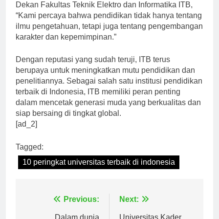
dan networking. Menurut Dr. Eng. Ir. Nandi Haerudin,
Dekan Fakultas Teknik Elektro dan Informatika ITB,
“Kami percaya bahwa pendidikan tidak hanya tentang
ilmu pengetahuan, tetapi juga tentang pengembangan
karakter dan kepemimpinan.”
Dengan reputasi yang sudah teruji, ITB terus
berupaya untuk meningkatkan mutu pendidikan dan
penelitiannya. Sebagai salah satu institusi pendidikan
terbaik di Indonesia, ITB memiliki peran penting
dalam mencetak generasi muda yang berkualitas dan
siap bersaing di tingkat global.
[ad_2]
Tagged:
10 peringkat universitas terbaik di indonesia
Navigasi
Previous:
Next: