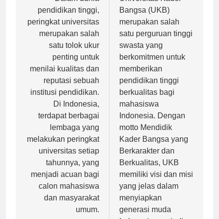
pos
Dalam dunia
Universitas Kader
pendidikan tinggi,
Bangsa (UKB)
peringkat universitas
merupakan salah
merupakan salah
satu perguruan tinggi
satu tolok ukur
swasta yang
penting untuk
berkomitmen untuk
menilai kualitas dan
memberikan
reputasi sebuah
pendidikan tinggi
institusi pendidikan.
berkualitas bagi
Di Indonesia,
mahasiswa
terdapat berbagai
Indonesia. Dengan
lembaga yang
motto Mendidik
melakukan peringkat
Kader Bangsa yang
universitas setiap
Berkarakter dan
tahunnya, yang
Berkualitas, UKB
menjadi acuan bagi
memiliki visi dan misi
calon mahasiswa
yang jelas dalam
dan masyarakat
menyiapkan
umum.
generasi muda