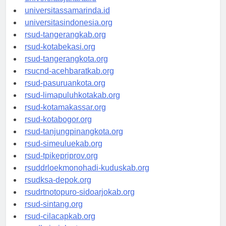
universitasjakarta.id
universitassamarinda.id
universitasindonesia.org
rsud-tangerangkab.org
rsud-kotabekasi.org
rsud-tangerangkota.org
rsucnd-acehbaratkab.org
rsud-pasuruankota.org
rsud-limapuluhkotakab.org
rsud-kotamakassar.org
rsud-kotabogor.org
rsud-tanjungpinangkota.org
rsud-simeuluekab.org
rsud-tpikepriprov.org
rsuddrloekmonohadi-kuduskab.org
rsudksa-depok.org
rsudrtnotopuro-sidoarjokab.org
rsud-sintang.org
rsud-cilacapkab.org