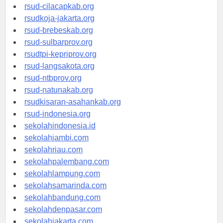
rsud-sintang.org
rsud-cilacapkab.org
rsudkoja-jakarta.org
rsud-brebeskab.org
rsud-sulbarprov.org
rsudtpi-kepriprov.org
rsud-langsakota.org
rsud-ntbprov.org
rsud-natunakab.org
rsudkisaran-asahankab.org
rsud-indonesia.org
sekolahindonesia.id
sekolahjambi.com
sekolahriau.com
sekolahpalembang.com
sekolahlampung.com
sekolahsamarinda.com
sekolahbandung.com
sekolahdenpasar.com