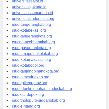
universitassalor.id
universitasjakarta.id
universitassamarinda.id
universitasindonesia.org
rsud-tangerangkab.org
rsud-kotabekasi.org
rsud-tangerangkota.org
rsucnd-acehbaratkab.org
rsud-pasuruankota.org
rsud-limapuluhkotakab.org
rsud-kotamakassar.org
rsud-kotabogor.org
rsud-tanjungpinangkota.org
rsud-simeuluekab.org
rsud-tpikepriprov.org
rsuddrloekmonohadi-kuduskab.org
rsudksa-depok.org
rsudrtnotopuro-sidoarjokab.org