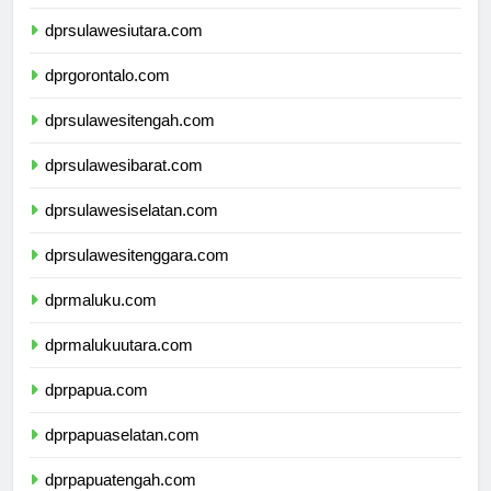
dprkalimantanutara.com
dprsulawesiutara.com
dprgorontalo.com
dprsulawesitengah.com
dprsulawesibarat.com
dprsulawesiselatan.com
dprsulawesitenggara.com
dprmaluku.com
dprmalukuutara.com
dprpapua.com
dprpapuaselatan.com