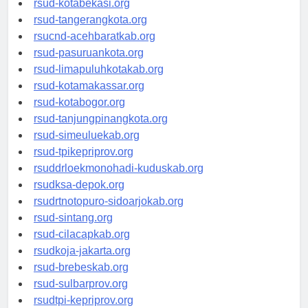
rsud-kotabekasi.org
rsud-tangerangkota.org
rsucnd-acehbaratkab.org
rsud-pasuruankota.org
rsud-limapuluhkotakab.org
rsud-kotamakassar.org
rsud-kotabogor.org
rsud-tanjungpinangkota.org
rsud-simeuluekab.org
rsud-tpikepriprov.org
rsuddrloekmonohadi-kuduskab.org
rsudksa-depok.org
rsudrtnotopuro-sidoarjokab.org
rsud-sintang.org
rsud-cilacapkab.org
rsudkoja-jakarta.org
rsud-brebeskab.org
rsud-sulbarprov.org