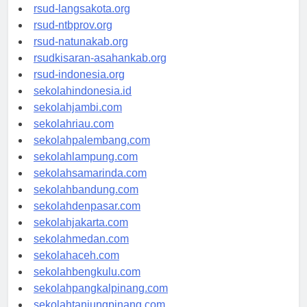
rsudtpi-kepriprov.org
rsud-langsakota.org
rsud-ntbprov.org
rsud-natunakab.org
rsudkisaran-asahankab.org
rsud-indonesia.org
sekolahindonesia.id
sekolahjambi.com
sekolahriau.com
sekolahpalembang.com
sekolahlampung.com
sekolahsamarinda.com
sekolahbandung.com
sekolahdenpasar.com
sekolahjakarta.com
sekolahmedan.com
sekolahaceh.com
sekolahbengkulu.com
sekolahpangkalpinang.com