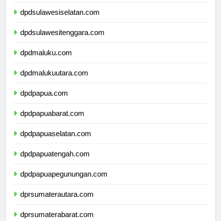
dpdsulawesibarat.com
dpdsulawesiselatan.com
dpdsulawesitenggara.com
dpdmaluku.com
dpdmalukuutara.com
dpdpapua.com
dpdpapuabarat.com
dpdpapuaselatan.com
dpdpapuatengah.com
dpdpapuapegunungan.com
dprsumaterautara.com