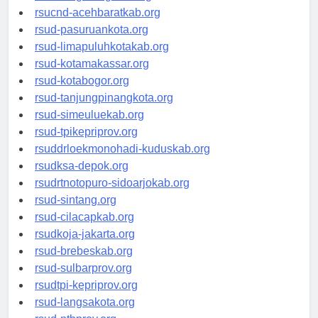
rsud-tangerangkota.org
rsucnd-acehbaratkab.org
rsud-pasuruankota.org
rsud-limapuluhkotakab.org
rsud-kotamakassar.org
rsud-kotabogor.org
rsud-tanjungpinangkota.org
rsud-simeuluekab.org
rsud-tpikepriprov.org
rsuddrloekmonohadi-kuduskab.org
rsudksa-depok.org
rsudrtnotopuro-sidoarjokab.org
rsud-sintang.org
rsud-cilacapkab.org
rsudkoja-jakarta.org
rsud-brebeskab.org
rsud-sulbarprov.org
rsudtpi-kepriprov.org
rsud-langsakota.org