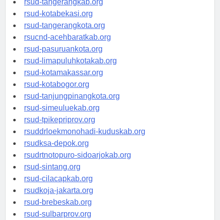
rsud-tangerangkab.org
rsud-kotabekasi.org
rsud-tangerangkota.org
rsucnd-acehbaratkab.org
rsud-pasuruankota.org
rsud-limapuluhkotakab.org
rsud-kotamakassar.org
rsud-kotabogor.org
rsud-tanjungpinangkota.org
rsud-simeuluekab.org
rsud-tpikepriprov.org
rsuddrloekmonohadi-kuduskab.org
rsudksa-depok.org
rsudrtnotopuro-sidoarjokab.org
rsud-sintang.org
rsud-cilacapkab.org
rsudkoja-jakarta.org
rsud-brebeskab.org