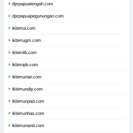
dprpapuatengah.com
dprpapuapegunungan.com
ikbimui.com
ikbimugm.com
ikbimitb.com
ikbimipb.com
ikbimunair.com
ikbimundip.com
ikbimunpad.com
ikbimunhas.com
ikbimunand.com