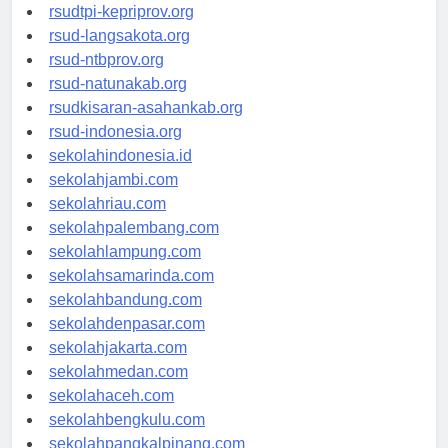
rsud-sulbarprov.org
rsudtpi-kepriprov.org
rsud-langsakota.org
rsud-ntbprov.org
rsud-natunakab.org
rsudkisaran-asahankab.org
rsud-indonesia.org
sekolahindonesia.id
sekolahjambi.com
sekolahriau.com
sekolahpalembang.com
sekolahlampung.com
sekolahsamarinda.com
sekolahbandung.com
sekolahdenpasar.com
sekolahjakarta.com
sekolahmedan.com
sekolahaceh.com
sekolahbengkulu.com