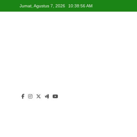
Skip
Jumat, Agustus 7, 2026
10:38:58 AM
to
content