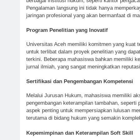
berbagai institusi hukum, seperti kantor pengac
Pengalaman langsung ini tidak hanya memperk
jaringan profesional yang akan bermanfaat di m
Program Penelitian yang Inovatif
Universitas Aceh memiliki komitmen yang kuat t
untuk terlibat dalam proyek penelitian yang d
terkini. Beberapa mahasiswa bahkan memiliki k
jurnal ilmiah, yang sangat meningkatkan reputa
Sertifikasi dan Pengembangan Kompetensi
Melalui Jurusan Hukum, mahasiswa memiliki akse
pengembangan keterampilan tambahan, seperti pe
aspek penting untuk mempersiapkan lulusan menj
terutama di bidang hukum yang semakin komple
Kepemimpinan dan Keterampilan Soft Skill