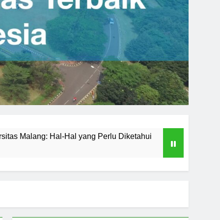
yang Perlu Diketahui
Aktivitas Ekstrakurikuler di Unive
3 Hari Ago