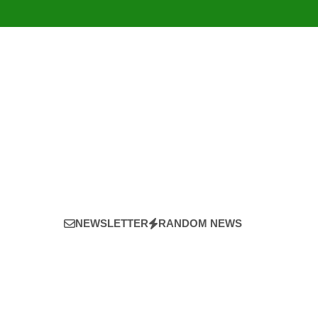
NEWSLETTER
RANDOM NEWS