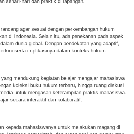
 sehari-hari dan praktik di lapangan.
dirancang agar sesuai dengan perkembangan hukum
kan di Indonesia. Selain itu, ada penekanan pada aspek
 dalam dunia global. Dengan pendekatan yang adaptif,
erkini serta implikasinya dalam konteks hukum.
as yang mendukung kegiatan belajar mengajar mahasiswa
ngan koleksi buku hukum terbaru, hingga ruang diskusi
i media untuk mengasah keterampilan praktis mahasiswa.
ar secara interaktif dan kolaboratif.
n kepada mahasiswanya untuk melakukan magang di