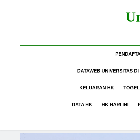
Un
PENDAFT
DATAWEB UNIVERSITAS DI
KELUARAN HK
TOGE
DATA HK
HK HARI INI