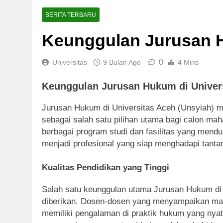
BERITA TERBARU
Keunggulan Jurusan H
0
Universitas
9 Bulan Ago
4 Mins
Keunggulan Jurusan Hukum di Univer
Jurusan Hukum di Universitas Aceh (Unsyiah) 
sebagai salah satu pilihan utama bagi calon ma
berbagai program studi dan fasilitas yang men
menjadi profesional yang siap menghadapi tanta
Kualitas Pendidikan yang Tinggi
Salah satu keunggulan utama Jurusan Hukum di 
diberikan. Dosen-dosen yang menyampaikan mater
memiliki pengalaman di praktik hukum yang ny