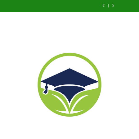
Berkunjung
Aktivitas
di
dalam
di
Universitas
di
dalam
di
ke
Ekstrakurikuler
Universitas
Rangkaian
Universitas
Malang:
Universitas
Rangkaian
Universitas
Universitas
di
Malang
Pendidikan
Malang
Hal-
Malang
Pendidikan
Malang
Malang:
Universitas
yang
Tinggi
untuk
Hal
yang
Tinggi
untuk
Hal-
Malang
Membangun
Indonesia
Mahasiswa
yang
Membangun
Indonesia
Mahasiswa
Hal
yang
Baru
Perlu
Baru
yang
Membangun
Diketahui
Perlu
Diketahui