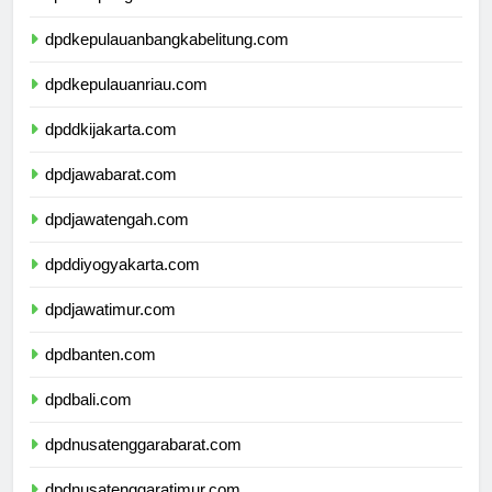
dpdlampung.com
dpdkepulauanbangkabelitung.com
dpdkepulauanriau.com
dpddkijakarta.com
dpdjawabarat.com
dpdjawatengah.com
dpddiyogyakarta.com
dpdjawatimur.com
dpdbanten.com
dpdbali.com
dpdnusatenggarabarat.com