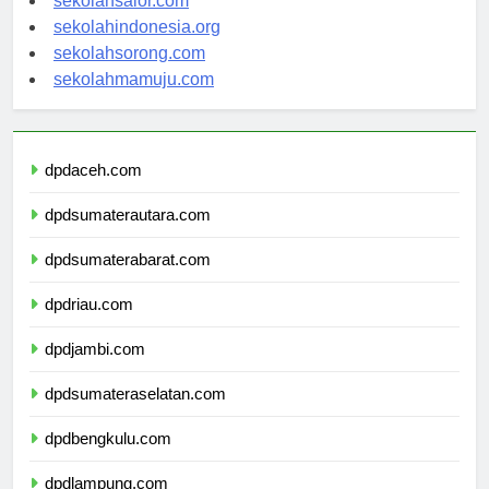
sekolahsalor.com
sekolahindonesia.org
sekolahsorong.com
sekolahmamuju.com
dpdaceh.com
dpdsumaterautara.com
dpdsumaterabarat.com
dpdriau.com
dpdjambi.com
dpdsumateraselatan.com
dpdbengkulu.com