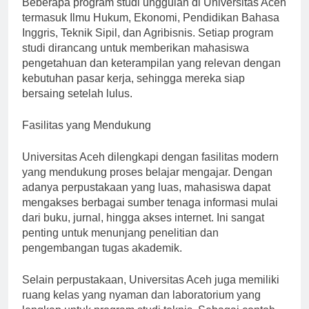
Beberapa program studi unggulan di Universitas Aceh
termasuk Ilmu Hukum, Ekonomi, Pendidikan Bahasa
Inggris, Teknik Sipil, dan Agribisnis. Setiap program
studi dirancang untuk memberikan mahasiswa
pengetahuan dan keterampilan yang relevan dengan
kebutuhan pasar kerja, sehingga mereka siap
bersaing setelah lulus.
Fasilitas yang Mendukung
Universitas Aceh dilengkapi dengan fasilitas modern
yang mendukung proses belajar mengajar. Dengan
adanya perpustakaan yang luas, mahasiswa dapat
mengakses berbagai sumber tenaga informasi mulai
dari buku, jurnal, hingga akses internet. Ini sangat
penting untuk menunjang penelitian dan
pengembangan tugas akademik.
Selain perpustakaan, Universitas Aceh juga memiliki
ruang kelas yang nyaman dan laboratorium yang