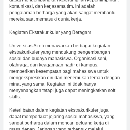
dapat mengembangkan keterampilan kepemimpinan,
komunikasi, dan kerjasama tim. Ini adalah
pengalaman berharga yang akan sangat membantu
mereka saat memasuki dunia kerja.
Kegiatan Ekstrakurikuler yang Beragam
Universitas Aceh menawarkan berbagai kegiatan
ekstrakurikuler yang mendukung pengembangan
sosial dan budaya mahasiswa. Organisasi seni,
olahraga, dan keagamaan hadir di kampus,
memberikan kesempatan bagi mahasiswa untuk
mengekspresikan diri dan menemukan teman dengan
minat yang sama. Kegiatan ini tidak hanya
menyenangkan tetapi juga dapat meningkatkan soft
skills.
Keterlibatan dalam kegiatan ekstrakurikuler juga
dapat memperkuat jejaring sosial mahasiswa, yang
sangat berharga dalam mencari peluang kerja di