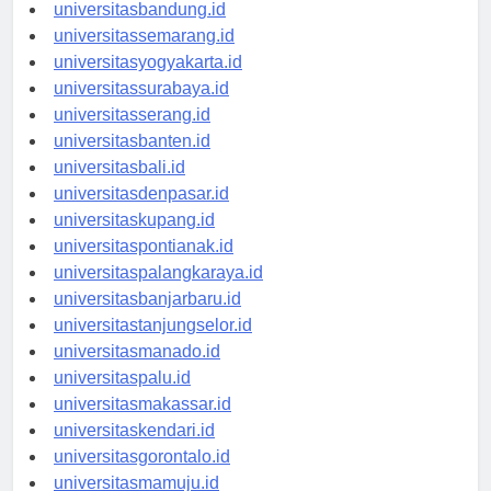
universitastanjungpinang.id
universitasbandung.id
universitassemarang.id
universitasyogyakarta.id
universitassurabaya.id
universitasserang.id
universitasbanten.id
universitasbali.id
universitasdenpasar.id
universitaskupang.id
universitaspontianak.id
universitaspalangkaraya.id
universitasbanjarbaru.id
universitastanjungselor.id
universitasmanado.id
universitaspalu.id
universitasmakassar.id
universitaskendari.id
universitasgorontalo.id