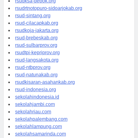
rsudksa-depok.org
rsudrtnotopuro-sidoarjokab.org
rsud-sintang.org
rsud-cilacapkab.org
rsudkoja-jakarta.org
rsud-brebeskab.org
rsud-sulbarprov.org
rsudtpi-kepriprov.org
rsud-langsakota.org
rsud-ntbprov.org
rsud-natunakab.org
rsudkisaran-asahankab.org
rsud-indonesia.org
sekolahindonesia.id
sekolahjambi.com
sekolahriau.com
sekolahpalembang.com
sekolahlampung.com