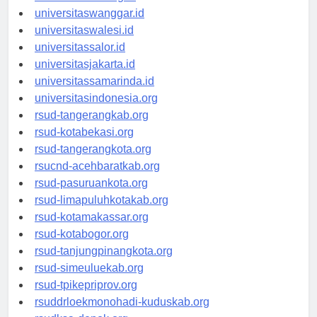
universitassorong.id
universitaswanggar.id
universitaswalesi.id
universitassalor.id
universitasjakarta.id
universitassamarinda.id
universitasindonesia.org
rsud-tangerangkab.org
rsud-kotabekasi.org
rsud-tangerangkota.org
rsucnd-acehbaratkab.org
rsud-pasuruankota.org
rsud-limapuluhkotakab.org
rsud-kotamakassar.org
rsud-kotabogor.org
rsud-tanjungpinangkota.org
rsud-simeuluekab.org
rsud-tpikepriprov.org
rsuddrloekmonohadi-kuduskab.org