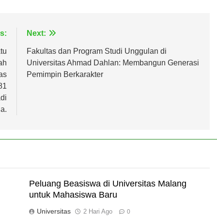
s:
Next:
tu
Fakultas dan Program Studi Unggulan di
ah
Universitas Ahmad Dahlan: Membangun Generasi
as
Pemimpin Berkarakter
81
di
a.
Peluang Beasiswa di Universitas Malang
untuk Mahasiswa Baru
Universitas
2 Hari Ago
0