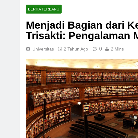
BERITA TERBARU
Menjadi Bagian dari K
Trisakti: Pengalaman
0
Universitas
2 Tahun Ago
2 Mins