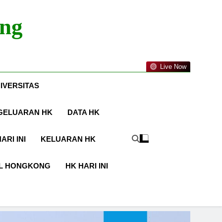
ang
Live Now
IVERSITAS
GELUARAN HK
DATA HK
ARI INI
KELUARAN HK
L HONGKONG
HK HARI INI