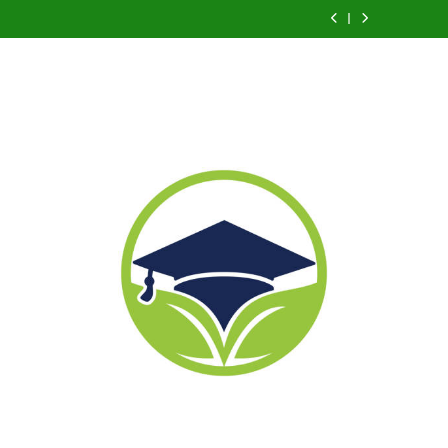
Berkunjung
Aktivitas
di
dalam
di
Universitas
di
dalam
di
ke
Ekstrakurikuler
Universitas
Rangkaian
Universitas
Malang:
Universitas
Rangkaian
Universitas
Universitas
di
Malang
Pendidikan
Malang
Hal-
Malang
Pendidikan
Malang
Malang:
Universitas
yang
Tinggi
untuk
Hal
yang
Tinggi
untuk
Hal-
Malang
Membangun
Indonesia
Mahasiswa
yang
Membangun
Indonesia
Mahasiswa
Hal
yang
Baru
Perlu
Baru
yang
Membangun
Diketahui
Perlu
Diketahui