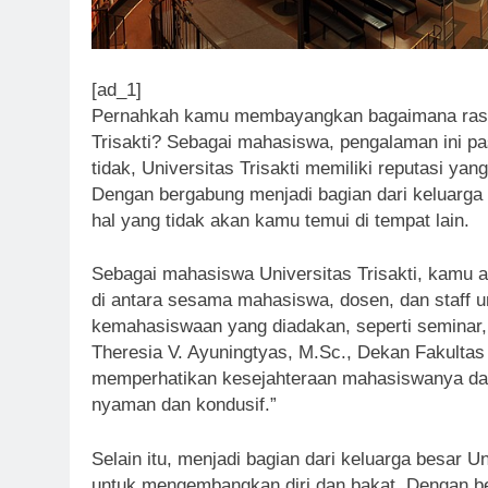
[ad_1]
Pernahkah kamu membayangkan bagaimana rasany
Trisakti? Sebagai mahasiswa, pengalaman ini pa
tidak, Universitas Trisakti memiliki reputasi yan
Dengan bergabung menjadi bagian dari keluarga
hal yang tidak akan kamu temui di tempat lain.
Sebagai mahasiswa Universitas Trisakti, kamu
di antara sesama mahasiswa, dosen, dan staff univ
kemahasiswaan yang diadakan, seperti seminar, w
Theresia V. Ayuningtyas, M.Sc., Dekan Fakultas T
memperhatikan kesejahteraan mahasiswanya dan
nyaman dan kondusif.”
Selain itu, menjadi bagian dari keluarga besar 
untuk mengembangkan diri dan bakat. Dengan b