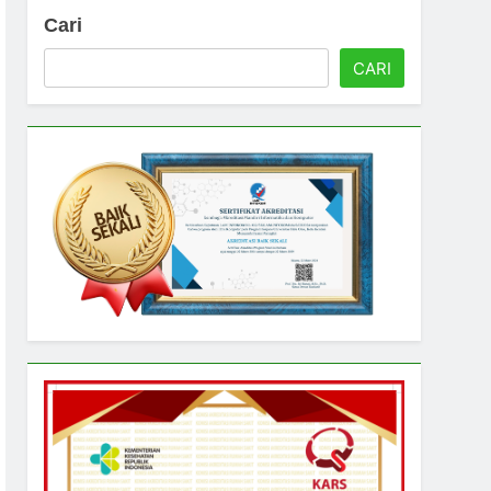
Cari
CARI