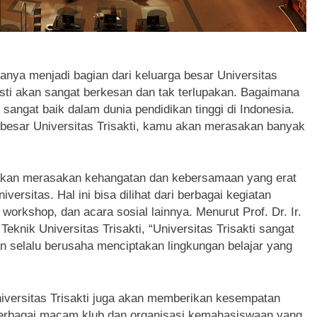
a menjadi bagian dari keluarga besar Universitas
sti akan sangat berkesan dan tak terlupakan. Bagaimana
g sangat baik dalam dunia pendidikan tinggi di Indonesia.
 besar Universitas Trisakti, kamu akan merasakan banyak
 akan merasakan kehangatan dan kebersamaan yang erat
ersitas. Hal ini bisa dilihat dari berbagai kegiatan
orkshop, dan acara sosial lainnya. Menurut Prof. Dr. Ir.
eknik Universitas Trisakti, “Universitas Trisakti sangat
 selalu berusaha menciptakan lingkungan belajar yang
Universitas Trisakti juga akan memberikan kesempatan
erbagai macam klub dan organisasi kemahasiswaan yang