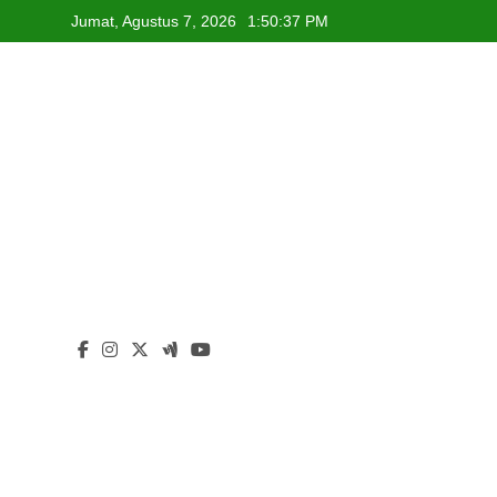
Skip
Jumat, Agustus 7, 2026
1:50:39 PM
to
content