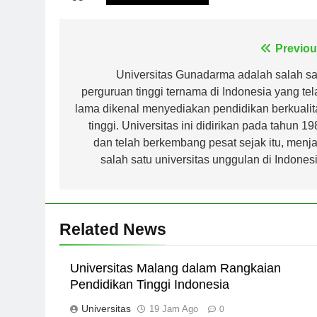
Navigasi
Previou
pos
Universitas Gunadarma adalah salah sa
perguruan tinggi ternama di Indonesia yang tel
lama dikenal menyediakan pendidikan berkualit
tinggi. Universitas ini didirikan pada tahun 19
dan telah berkembang pesat sejak itu, menja
salah satu universitas unggulan di Indonesi
Related News
Universitas Malang dalam Rangkaian
Pendidikan Tinggi Indonesia
Universitas
19 Jam Ago
0