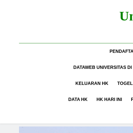
Un
PENDAFT
DATAWEB UNIVERSITAS DI
KELUARAN HK
TOGE
DATA HK
HK HARI INI