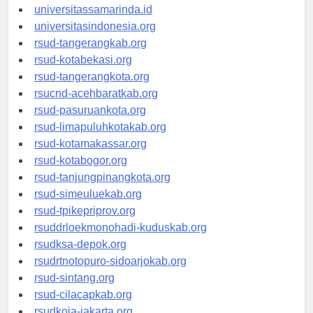
universitasjakarta.id
universitassamarinda.id
universitasindonesia.org
rsud-tangerangkab.org
rsud-kotabekasi.org
rsud-tangerangkota.org
rsucnd-acehbaratkab.org
rsud-pasuruankota.org
rsud-limapuluhkotakab.org
rsud-kotamakassar.org
rsud-kotabogor.org
rsud-tanjungpinangkota.org
rsud-simeuluekab.org
rsud-tpikepriprov.org
rsuddrloekmonohadi-kuduskab.org
rsudksa-depok.org
rsudrtnotopuro-sidoarjokab.org
rsud-sintang.org
rsud-cilacapkab.org