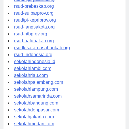
rsudkoja-jakarta.org
rsud-brebeskab.org
rsud-sulbarprov.org
rsudtpi-kepriprov.org
rsud-langsakota.org
rsud-ntbprov.org
rsud-natunakab.org
rsudkisaran-asahankab.org
rsud-indonesia.org
sekolahindonesia.id
sekolahjambi.com
sekolahriau.com
sekolahpalembang.com
sekolahlampung.com
sekolahsamarinda.com
sekolahbandung.com
sekolahdenpasar.com
sekolahjakarta.com
sekolahmedan.com