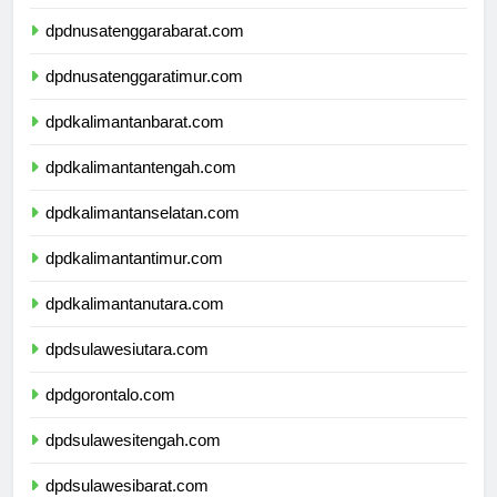
dpdbali.com
dpdnusatenggarabarat.com
dpdnusatenggaratimur.com
dpdkalimantanbarat.com
dpdkalimantantengah.com
dpdkalimantanselatan.com
dpdkalimantantimur.com
dpdkalimantanutara.com
dpdsulawesiutara.com
dpdgorontalo.com
dpdsulawesitengah.com