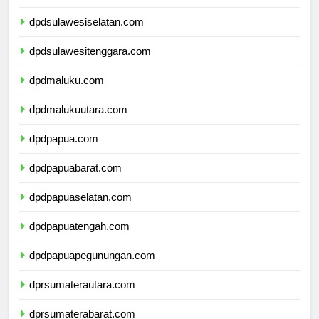
dpdsulawesibarat.com
dpdsulawesiselatan.com
dpdsulawesitenggara.com
dpdmaluku.com
dpdmalukuutara.com
dpdpapua.com
dpdpapuabarat.com
dpdpapuaselatan.com
dpdpapuatengah.com
dpdpapuapegunungan.com
dprsumaterautara.com