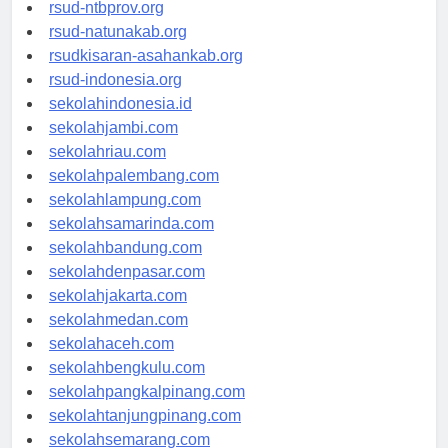
rsud-langsakota.org
rsud-ntbprov.org
rsud-natunakab.org
rsudkisaran-asahankab.org
rsud-indonesia.org
sekolahindonesia.id
sekolahjambi.com
sekolahriau.com
sekolahpalembang.com
sekolahlampung.com
sekolahsamarinda.com
sekolahbandung.com
sekolahdenpasar.com
sekolahjakarta.com
sekolahmedan.com
sekolahaceh.com
sekolahbengkulu.com
sekolahpangkalpinang.com
sekolahtanjungpinang.com