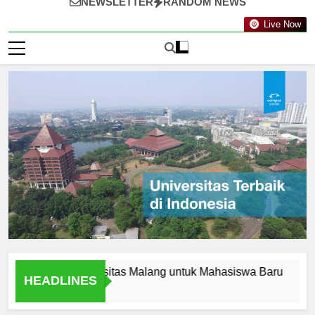
NEWSLETTER
RANDOM NEWS
Live Now
swa di Universitas Malang untuk Mahasiswa Baru
Berkun
HEADLINES
1 Hari 