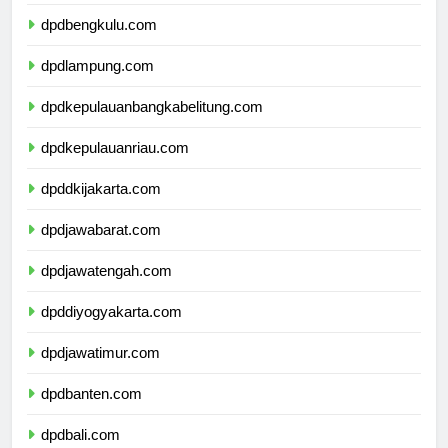
dpdsumateraselatan.com
dpdbengkulu.com
dpdlampung.com
dpdkepulauanbangkabelitung.com
dpdkepulauanriau.com
dpddkijakarta.com
dpdjawabarat.com
dpdjawatengah.com
dpddiyogyakarta.com
dpdjawatimur.com
dpdbanten.com