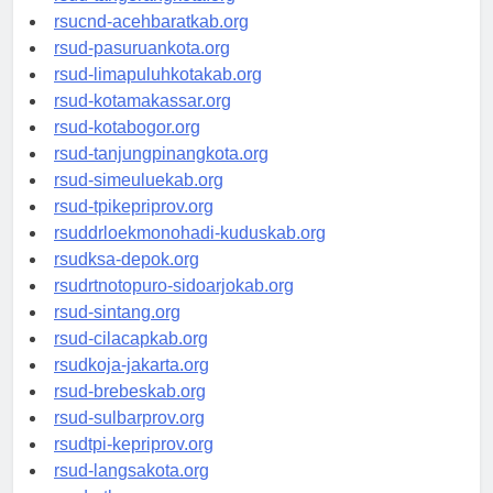
rsud-tangerangkota.org
rsucnd-acehbaratkab.org
rsud-pasuruankota.org
rsud-limapuluhkotakab.org
rsud-kotamakassar.org
rsud-kotabogor.org
rsud-tanjungpinangkota.org
rsud-simeuluekab.org
rsud-tpikepriprov.org
rsuddrloekmonohadi-kuduskab.org
rsudksa-depok.org
rsudrtnotopuro-sidoarjokab.org
rsud-sintang.org
rsud-cilacapkab.org
rsudkoja-jakarta.org
rsud-brebeskab.org
rsud-sulbarprov.org
rsudtpi-kepriprov.org
rsud-langsakota.org