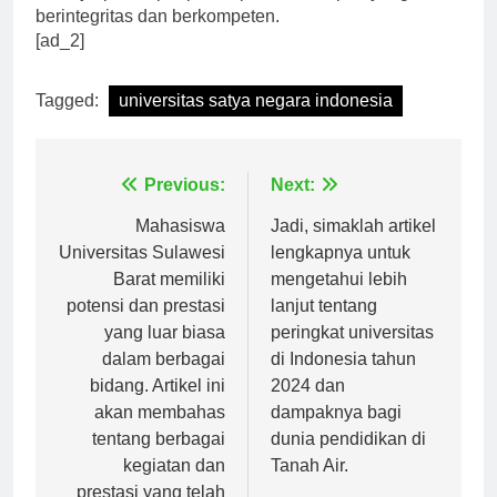
lahirnya pemimpin-pemimpin masa depan yang
berintegritas dan berkompeten.
[ad_2]
Tagged:
universitas satya negara indonesia
Navigasi
Previous:
Next:
pos
Mahasiswa
Jadi, simaklah artikel
Universitas Sulawesi
lengkapnya untuk
Barat memiliki
mengetahui lebih
potensi dan prestasi
lanjut tentang
yang luar biasa
peringkat universitas
dalam berbagai
di Indonesia tahun
bidang. Artikel ini
2024 dan
akan membahas
dampaknya bagi
tentang berbagai
dunia pendidikan di
kegiatan dan
Tanah Air.