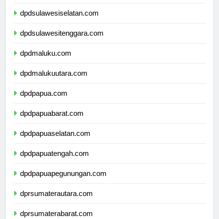
dpdsulawesibarat.com
dpdsulawesiselatan.com
dpdsulawesitenggara.com
dpdmaluku.com
dpdmalukuutara.com
dpdpapua.com
dpdpapuabarat.com
dpdpapuaselatan.com
dpdpapuatengah.com
dpdpapuapegunungan.com
dprsumaterautara.com