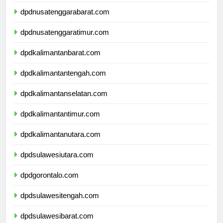
dpdbali.com
dpdnusatenggarabarat.com
dpdnusatenggaratimur.com
dpdkalimantanbarat.com
dpdkalimantantengah.com
dpdkalimantanselatan.com
dpdkalimantantimur.com
dpdkalimantanutara.com
dpdsulawesiutara.com
dpdgorontalo.com
dpdsulawesitengah.com