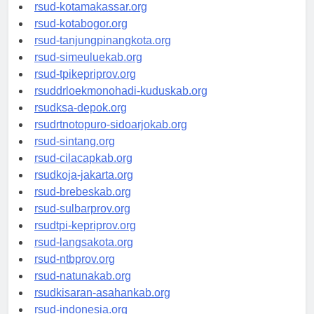
rsud-limapuluhkotakab.org
rsud-kotamakassar.org
rsud-kotabogor.org
rsud-tanjungpinangkota.org
rsud-simeuluekab.org
rsud-tpikepriprov.org
rsuddrloekmonohadi-kuduskab.org
rsudksa-depok.org
rsudrtnotopuro-sidoarjokab.org
rsud-sintang.org
rsud-cilacapkab.org
rsudkoja-jakarta.org
rsud-brebeskab.org
rsud-sulbarprov.org
rsudtpi-kepriprov.org
rsud-langsakota.org
rsud-ntbprov.org
rsud-natunakab.org
rsudkisaran-asahankab.org