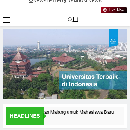
NEWSLETTER
RANDOM NEWS
Live Now
 di Universitas Malang untuk Mahasiswa Baru
Berkunjun
HEADLINES
2 Hari Ago