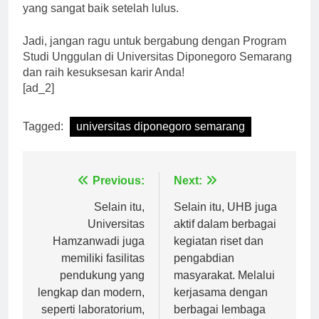
berkualitas, Anda juga akan memiliki peluang karir
yang sangat baik setelah lulus.
Jadi, jangan ragu untuk bergabung dengan Program
Studi Unggulan di Universitas Diponegoro Semarang
dan raih kesuksesan karir Anda!
[ad_2]
Tagged:
universitas diponegoro semarang
Navigasi
Previous:
Next:
pos
Selain itu,
Selain itu, UHB juga
Universitas
aktif dalam berbagai
Hamzanwadi juga
kegiatan riset dan
memiliki fasilitas
pengabdian
pendukung yang
masyarakat. Melalui
lengkap dan modern,
kerjasama dengan