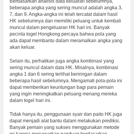
Berdasarkan analisis data keluaran sebelumnya,
beberapa angka yang sering muncul adalah angka 3,
7, dan 9. Angka-angka ini telah tercatat dalam hasil
HK sebelumnya dan memiliki peluang untuk kembali
muncul dalam pengeluaran HK hari ini. Banyak
pecinta togel Hongkong percaya bahwa pola yang
ada dapat membantu dalam meramalkan angka yang
akan keluar.
Selain itu, perhatikan juga angka kombinasi yang
sering muncul dalam data HK. Misalnya, kombinasi
angka 1 dan 6 sering terlihat beriringan dalam
beberapa hasil sebelumnya. Mengamati pola-pola ini
dapat memberikan keuntungan bagi para pemain
yang ingin meningkatkan peluang menang mereka
dalam togel hari ini.
Tidak hanya itu, penggunaan syair dan paito HK juga
dapat menjadi alat bantu dalam melakukan prediksi.
Banyak pemain yang sukses menggunakan metode