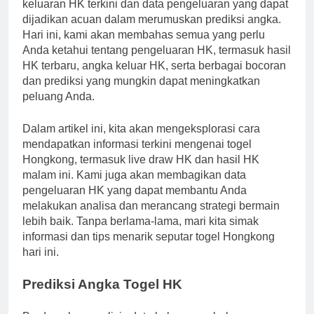
menunggu dengan penuh harap untuk mengetahui
keluaran HK terkini dan data pengeluaran yang dapat
dijadikan acuan dalam merumuskan prediksi angka.
Hari ini, kami akan membahas semua yang perlu
Anda ketahui tentang pengeluaran HK, termasuk hasil
HK terbaru, angka keluar HK, serta berbagai bocoran
dan prediksi yang mungkin dapat meningkatkan
peluang Anda.
Dalam artikel ini, kita akan mengeksplorasi cara
mendapatkan informasi terkini mengenai togel
Hongkong, termasuk live draw HK dan hasil HK
malam ini. Kami juga akan membagikan data
pengeluaran HK yang dapat membantu Anda
melakukan analisa dan merancang strategi bermain
lebih baik. Tanpa berlama-lama, mari kita simak
informasi dan tips menarik seputar togel Hongkong
hari ini.
Prediksi Angka Togel HK