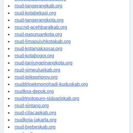
universitasindonesia.org
rsud-tangerangkab.org
rsud-kotabekasi.org
rsud-tangerangkota.org
rsucnd-acehbaratkab.org
rsud-pasuruankota.org
rsud-limapuluhkotakab.org
rsud-kotamakassar.org
rsud-kotabogor.org
rsud-tanjungpinangkota.org
rsud-simeuluekab.org
rsud-tpikepriprov.org
rsuddrloekmonohadi-kuduskab.org
rsudksa-depok.org
rsudrtnotopuro-sidoarjokab.org
rsud-sintang.org
rsud-cilacapkab.org
rsudkoja-jakarta.org
rsud-brebeskab.org