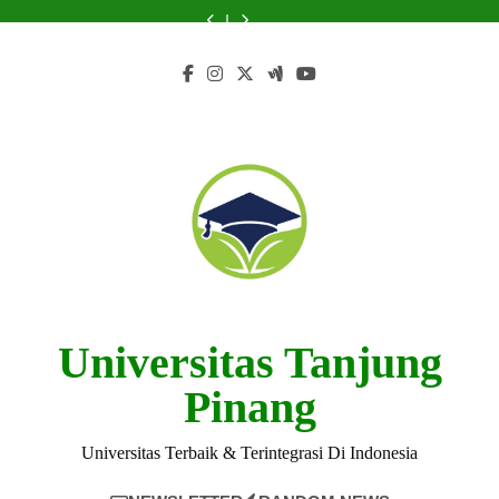
Skip
Malang:
di
Rangkaian
Universitas
Malang:
di
Rangkaian
di
Universitas
Hal-
Universitas
Pendidikan
Malang
Hal-
Universitas
Pendidikan
Universitas
Malang:
to
Hal
Malang:
Tinggi
untuk
Hal
Malang:
Tinggi
Malang
Hal-
content
yang
Kontribusi
Indonesia
Mahasiswa
yang
Kontribusi
Indonesia
untuk
Hal
Perlu
untuk
Baru
Perlu
untuk
Mahasiswa
yang
Diketahui
Masyarakat
Diketahui
Masyarakat
Baru
Perlu
Diketahui
Universitas Tanjung
Pinang
Universitas Terbaik & Terintegrasi Di Indonesia