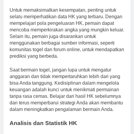
keberuntungan.
Untuk memaksimalkan kesempatan, penting untuk
selalu memperhatikan data HK yang terbaru. Dengan
mempelajari pola pengeluaran HK, pemain dapat
mencoba memperkirakan angka yang mungkin keluar.
Selain itu, pemain juga disarankan untuk
menggunakan berbagai sumber informasi, seperti
komunitas togel dan forum online, untuk mendapatkan
prediksi yang berbeda.
Saat bermain togel, jangan lupa untuk mengatur
anggaran dan tidak mempertaruhkan lebih dari yang
bisa Anda tanggung. Kedisiplinan dalam mengelola
keuangan adalah kunci untuk menikmati permainan
tanpa rasa cemas. Belajar dari hasil HK sebelumnya
dan terus memperbarui strategi Anda akan membantu
dalam meningkatkan pengalaman bermain Anda.
Analisis dan Statistik HK