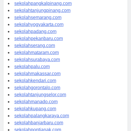
sekolahbengkulu.com
sekolahpangkalpinang.com
sekolahtanjungpinang.com
sekolahsemarang.com
sekolahyogyakarta.com
sekolahpadang.com
sekolahpekanbaru.com
sekolahserang.com
sekolahmataram.com
sekolahsurabaya.com
sekolahpalu.com
sekolahmakassar.com
sekolahkendari.com
sekolahgorontalo.com
sekolahtanjungselor.com
sekolahmanado.com
sekolahkupang.com
sekolahpalangkaraya.com
sekolahbanjarbaru.com