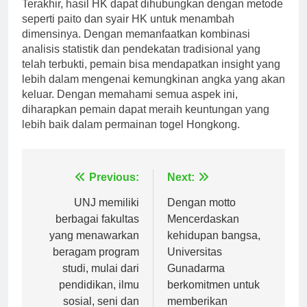
Terakhir, hasil HK dapat dihubungkan dengan metode
seperti paito dan syair HK untuk menambah
dimensinya. Dengan memanfaatkan kombinasi
analisis statistik dan pendekatan tradisional yang
telah terbukti, pemain bisa mendapatkan insight yang
lebih dalam mengenai kemungkinan angka yang akan
keluar. Dengan memahami semua aspek ini,
diharapkan pemain dapat meraih keuntungan yang
lebih baik dalam permainan togel Hongkong.
Navigasi
Previous:
Next:
pos
UNJ memiliki
Dengan motto
berbagai fakultas
Mencerdaskan
yang menawarkan
kehidupan bangsa,
beragam program
Universitas
studi, mulai dari
Gunadarma
pendidikan, ilmu
berkomitmen untuk