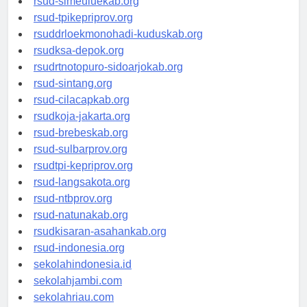
rsud-simeuluekab.org
rsud-tpikepriprov.org
rsuddrloekmonohadi-kuduskab.org
rsudksa-depok.org
rsudrtnotopuro-sidoarjokab.org
rsud-sintang.org
rsud-cilacapkab.org
rsudkoja-jakarta.org
rsud-brebeskab.org
rsud-sulbarprov.org
rsudtpi-kepriprov.org
rsud-langsakota.org
rsud-ntbprov.org
rsud-natunakab.org
rsudkisaran-asahankab.org
rsud-indonesia.org
sekolahindonesia.id
sekolahjambi.com