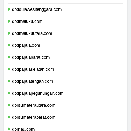
dpdsulawesiselatan.com
dpdsulawesitenggara.com
dpdmaluku.com
dpdmalukuutara.com
dpdpapua.com
dpdpapuabarat.com
dpdpapuaselatan.com
dpdpapuatengah.com
dpdpapuapegunungan.com
dprsumaterautara.com
dprsumaterabarat.com