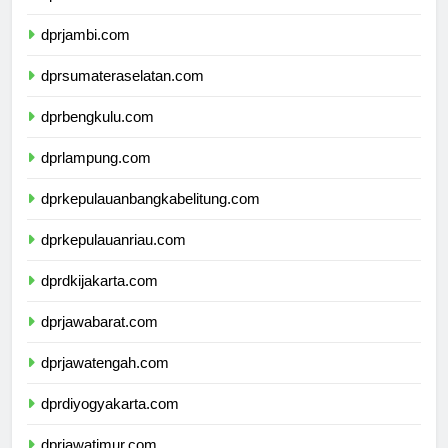
dprriau.com
dprjambi.com
dprsumateraselatan.com
dprbengkulu.com
dprlampung.com
dprkepulauanbangkabelitung.com
dprkepulauanriau.com
dprdkijakarta.com
dprjawabarat.com
dprjawatengah.com
dprdiyogyakarta.com