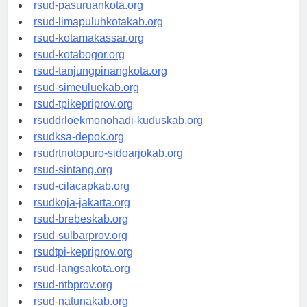
rsucnd-acehbaratkab.org
rsud-pasuruankota.org
rsud-limapuluhkotakab.org
rsud-kotamakassar.org
rsud-kotabogor.org
rsud-tanjungpinangkota.org
rsud-simeuluekab.org
rsud-tpikepriprov.org
rsuddrloekmonohadi-kuduskab.org
rsudksa-depok.org
rsudrtnotopuro-sidoarjokab.org
rsud-sintang.org
rsud-cilacapkab.org
rsudkoja-jakarta.org
rsud-brebeskab.org
rsud-sulbarprov.org
rsudtpi-kepriprov.org
rsud-langsakota.org
rsud-ntbprov.org