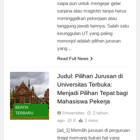
yang fleksibel, UT memungkinkan
siapa pun untuk mengejar gelar
sarjana atau magister tanpa harus
meninggalkan pekerjaan atau
tanggung jawab lainnya. Salah satu
keunggulan UT yang paling
menonjol adalah pilihan jurusan
yang…
Read Full News
Judul: Pilihan Jurusan di
Universitas Terbuka:
Menjadi Pilihan Tepat bagi
Mahasiswa Pekerja
BERITA
Universitas
2 tahun
TERBARU
ago
0
2 mins
[ad_1] Memilih jurusan di perguruan