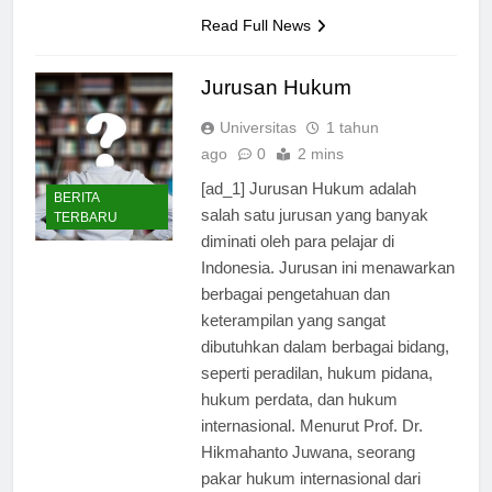
hukum ternama,…
Read Full News
Jurusan Hukum
Universitas
1 tahun
ago
0
2 mins
[ad_1] Jurusan Hukum adalah
BERITA
salah satu jurusan yang banyak
TERBARU
diminati oleh para pelajar di
Indonesia. Jurusan ini menawarkan
berbagai pengetahuan dan
keterampilan yang sangat
dibutuhkan dalam berbagai bidang,
seperti peradilan, hukum pidana,
hukum perdata, dan hukum
internasional. Menurut Prof. Dr.
Hikmahanto Juwana, seorang