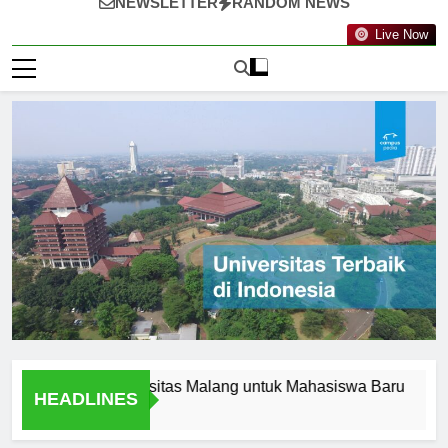
NEWSLETTER
RANDOM NEWS
Live Now
swa di Universitas Malang untuk Mahasiswa Baru
Berku
HEADLINES
2 Hari 