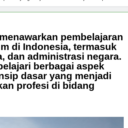
 menawarkan pembelajaran
m di Indonesia, termasuk
, dan administrasi negara.
lajari berbagai aspek
nsip dasar yang menjadi
an profesi di bidang