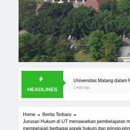
at
Universitas Malang dalam Rangkaian Pendidikan Ting
1 Hari Ago
HEADLINES
Home
Berita Terbaru
Jurusan Hukum di UT menawarkan pembelajaran men
mempelajari berbagai aspek hukum dan prinsip-prin