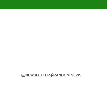
NEWSLETTER
RANDOM NEWS