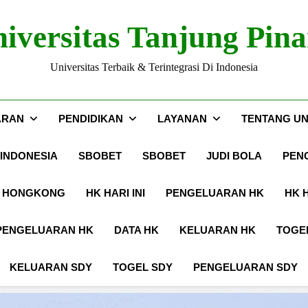
iversitas Tanjung Pin
Universitas Terbaik & Terintegrasi Di Indonesia
ARAN
PENDIDIKAN
LAYANAN
TENTANG UN
 INDONESIA
SBOBET
SBOBET
JUDI BOLA
PEN
L HONGKONG
HK HARI INI
PENGELUARAN HK
HK H
PENGELUARAN HK
DATA HK
KELUARAN HK
TOGE
KELUARAN SDY
TOGEL SDY
PENGELUARAN SDY