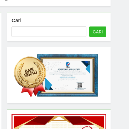
Cari
CARI