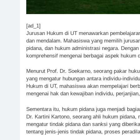
[ad_1]
Jurusan Hukum di UT menawarkan pembelajaran 
dan mendalam. Mahasiswa yang memilih jurusan 
pidana, dan hukum administrasi negara. Denga
komprehensif mengenai berbagai aspek hukum di
Menurut Prof. Dr. Soekarno, seorang pakar hu
yang mengatur hubungan antara individu-indivi
Hukum di UT, mahasiswa akan mempelajari berbag
mengenai hak dan kewajiban individu, perjanjian
Sementara itu, hukum pidana juga menjadi bagia
Dr. Kartini Kartono, seorang ahli hukum pidan
mengatur tindak pidana dan sanksi yang diberi
tentang jenis-jenis tindak pidana, proses peradil