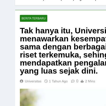
BERITA TERBARU
Tak hanya itu, Univers
menawarkan kesempat
sama dengan berbaga
riset terkemuka, sehi
mendapatkan pengalam
yang luas sejak dini.
0
Universitas
1 Tahun Ago
2 Mins