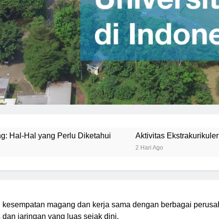
ahui
Aktivitas Ekstrakurikuler di Universitas Malang y
2 Hari Ago
an kesempatan magang dan kerja sama dengan berbagai perusa
an jaringan yang luas sejak dini.