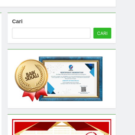
Cari
CARI