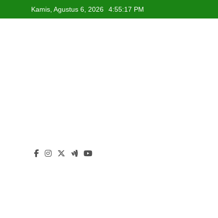
Skip
Kamis, Agustus 6, 2026
4:55:19 PM
to
content