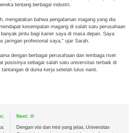
reka tentang berbagai industri.
rah, mengatakan bahwa pengalaman magang yang dia
a mendapat kesempatan magang di salah satu perusahaan
 banyak pintu bagi karier saya di masa depan. Saya
 jaringan profesional saya,” ujar Sarah.
ama dengan berbagai perusahaan dan lembaga riset
 posisinya sebagai salah satu universitas terbaik di
ntangan di dunia kerja setelah lulus nanti.
s:
Next:
a:
Dengan visi dan misi yang jelas, Universitas