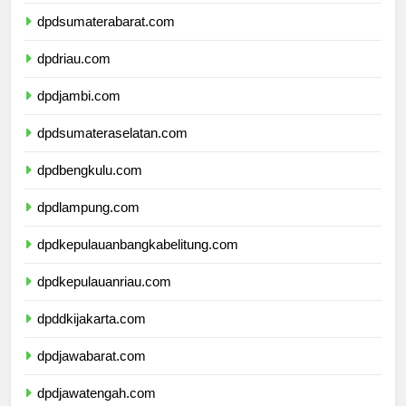
dpdsumaterautara.com
dpdsumaterabarat.com
dpdriau.com
dpdjambi.com
dpdsumateraselatan.com
dpdbengkulu.com
dpdlampung.com
dpdkepulauanbangkabelitung.com
dpdkepulauanriau.com
dpddkijakarta.com
dpdjawabarat.com