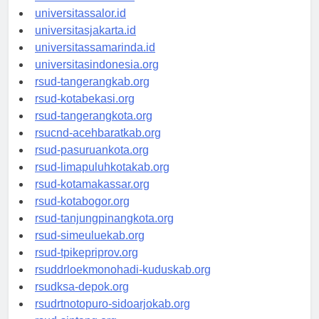
universitaswalesi.id
universitassalor.id
universitasjakarta.id
universitassamarinda.id
universitasindonesia.org
rsud-tangerangkab.org
rsud-kotabekasi.org
rsud-tangerangkota.org
rsucnd-acehbaratkab.org
rsud-pasuruankota.org
rsud-limapuluhkotakab.org
rsud-kotamakassar.org
rsud-kotabogor.org
rsud-tanjungpinangkota.org
rsud-simeuluekab.org
rsud-tpikepriprov.org
rsuddrloekmonohadi-kuduskab.org
rsudksa-depok.org
rsudrtnotopuro-sidoarjokab.org