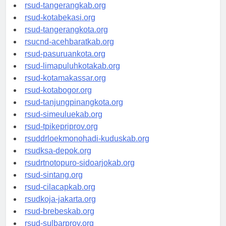
universitasindonesia.org
rsud-tangerangkab.org
rsud-kotabekasi.org
rsud-tangerangkota.org
rsucnd-acehbaratkab.org
rsud-pasuruankota.org
rsud-limapuluhkotakab.org
rsud-kotamakassar.org
rsud-kotabogor.org
rsud-tanjungpinangkota.org
rsud-simeuluekab.org
rsud-tpikepriprov.org
rsuddrloekmonohadi-kuduskab.org
rsudksa-depok.org
rsudrtnotopuro-sidoarjokab.org
rsud-sintang.org
rsud-cilacapkab.org
rsudkoja-jakarta.org
rsud-brebeskab.org