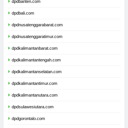
dpdbanten.com
dpdbali.com
dpdnusatenggarabarat.com
dpdnusatenggaratimur.com
dpdkalimantanbarat.com
dpdkalimantantengah.com
dpdkalimantanselatan.com
dpdkalimantantimur.com
dpdkalimantanutara.com
dpdsulawesiutara.com
dpdgorontalo.com