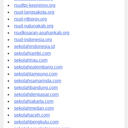
rsud-sulbarprov.org
rsudtpi-kepriprov.org
rsud-langsakota.org
rsud-ntbprov.org
rsud-natunakab.org
rsudkisaran-asahankab.org
rsud-indonesia.org
sekolahindonesia.id
sekolahjambi.com
sekolahriau.com
sekolahpalembang.com
sekolahlampung.com
sekolahsamarinda.com
sekolahbandung.com
sekolahdenpasar.com
sekolahjakarta.com
sekolahmedan.com
sekolahaceh.com
sekolahbengkulu.com