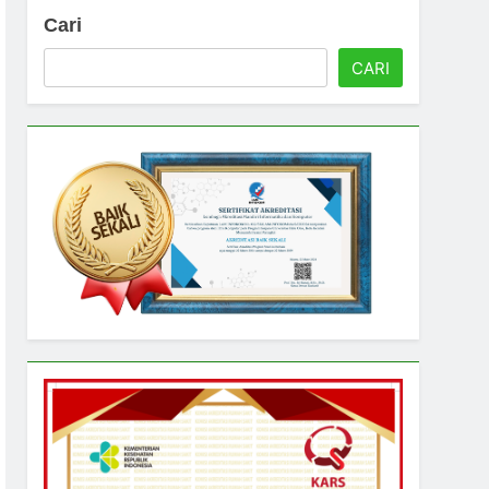
Cari
CARI