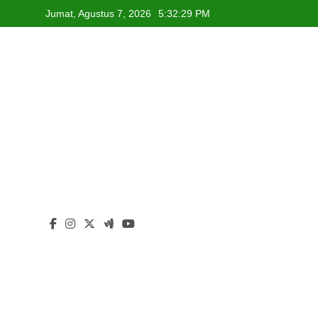
Skip
Jumat, Agustus 7, 2026
5:32:31 PM
to
content