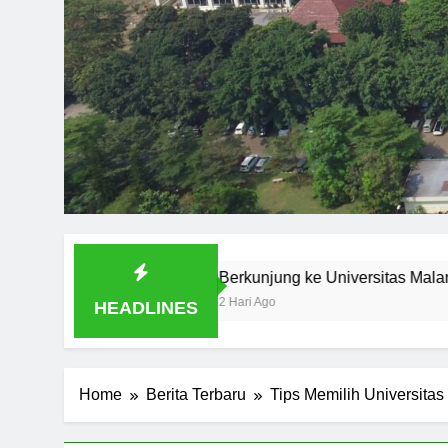
Berkunjung ke Universitas Malang: Hal-Hal yang Perlu D
2 Hari Ago
HEADLINES
Home
Berita Terbaru
Tips Memilih Universita