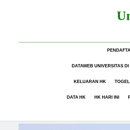
Un
PENDAFT
DATAWEB UNIVERSITAS DI
KELUARAN HK
TOGE
DATA HK
HK HARI INI