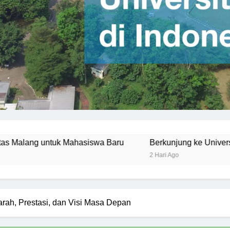
wa Baru
Berkunjung ke Universitas Malang: Hal-Hal yang
2 Hari Ago
arah, Prestasi, dan Visi Masa Depan