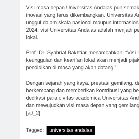
Visi masa depan Universitas Andalas pun semaki
inovasi yang terus dikembangkan, Universitas A
unggul dalam skala nasional maupun internasion
2024, visi Universitas Andalas adalah menjadi pe
lokal.
Prof. Dr. Syahrial Bakhtiar menambahkan, “Visi
keunggulan dan kearifan lokal akan menjadi pij
pendidikan di masa yang akan datang.”
Dengan sejarah yang kaya, prestasi gemilang, da
berkembang dan memberikan kontribusi yang bes
dedikasi para civitas academica Universitas And
dan mewujudkan visi masa depan yang gemilang
[ad_2]
Tagged:
universitas andalas