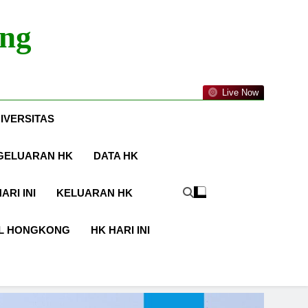
ang
Live Now
IVERSITAS
GELUARAN HK
DATA HK
ARI INI
KELUARAN HK
L HONGKONG
HK HARI INI