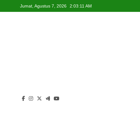
Skip
Jumat, Agustus 7, 2026
2:03:13 AM
to
content