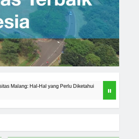
 Perlu Diketahui
Aktivitas Ekstrakurikuler di Universit
3 Hari Ago