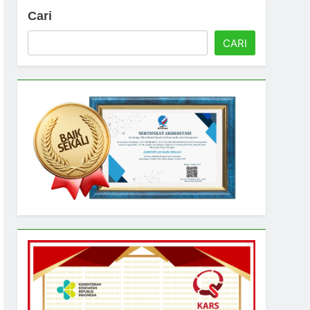
Cari
CARI