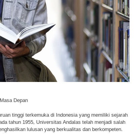
si Masa Depan
ruan tinggi terkemuka di Indonesia yang memiliki sejarah
pada tahun 1955, Universitas Andalas telah menjadi salah
enghasilkan lulusan yang berkualitas dan berkompeten.