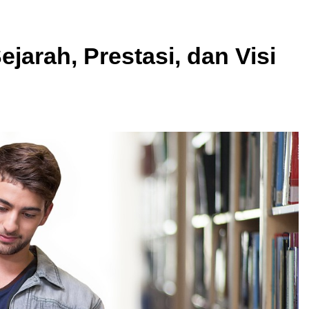
ejarah, Prestasi, dan Visi