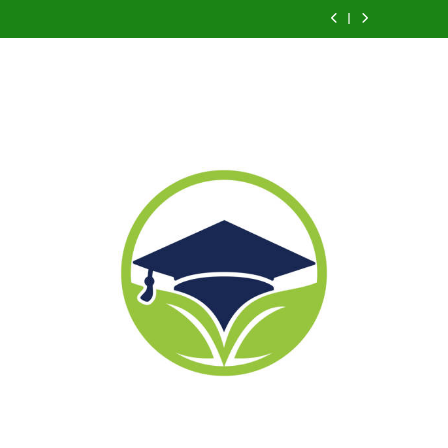
Berkunjung
Aktivitas
di
dalam
di
Universitas
di
dalam
di
ke
Ekstrakurikuler
Universitas
Rangkaian
Universitas
Malang:
Universitas
Rangkaian
Universitas
Universitas
di
Malang
Pendidikan
Malang
Hal-
Malang
Pendidikan
Malang
Malang:
Universitas
yang
Tinggi
untuk
Hal
yang
Tinggi
untuk
Hal-
Malang
Membangun
Indonesia
Mahasiswa
yang
Membangun
Indonesia
Mahasiswa
Hal
yang
Baru
Perlu
Baru
yang
Membangun
Diketahui
Perlu
Diketahui