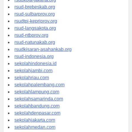
rsudkoja-jakarta.org
rsud-brebeskab.org
rsud-sulbarprov.org
rsudtpi-kepriprov.org
rsud-langsakota.org
rsud-ntbprov.org
rsud-natunakab.org
rsudkisaran-asahankab.org
rsud-indonesia.org
sekolahindonesia.id
sekolahjambi.com
sekolahriau.com
sekolahpalembang.com
sekolahlampung.com
sekolahsamarinda.com
sekolahbandung.com
sekolahdenpasar.com
sekolahjakarta.com