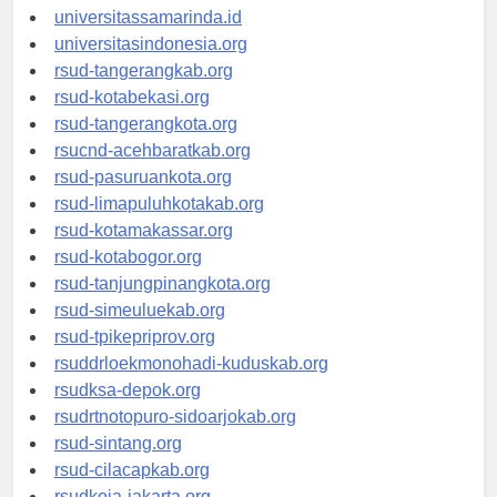
universitasjakarta.id
universitassamarinda.id
universitasindonesia.org
rsud-tangerangkab.org
rsud-kotabekasi.org
rsud-tangerangkota.org
rsucnd-acehbaratkab.org
rsud-pasuruankota.org
rsud-limapuluhkotakab.org
rsud-kotamakassar.org
rsud-kotabogor.org
rsud-tanjungpinangkota.org
rsud-simeuluekab.org
rsud-tpikepriprov.org
rsuddrloekmonohadi-kuduskab.org
rsudksa-depok.org
rsudrtnotopuro-sidoarjokab.org
rsud-sintang.org
rsud-cilacapkab.org