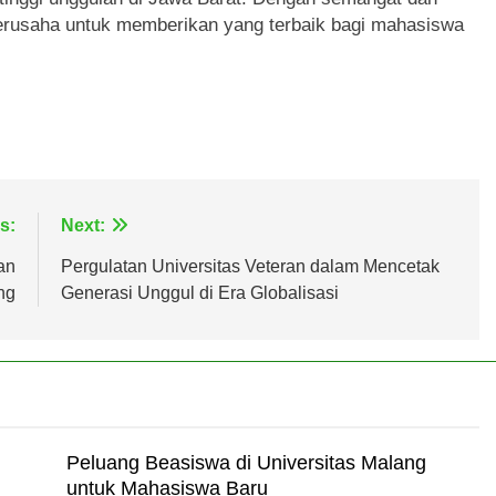
berusaha untuk memberikan yang terbaik bagi mahasiswa
s:
Next:
an
Pergulatan Universitas Veteran dalam Mencetak
ng
Generasi Unggul di Era Globalisasi
Peluang Beasiswa di Universitas Malang
untuk Mahasiswa Baru