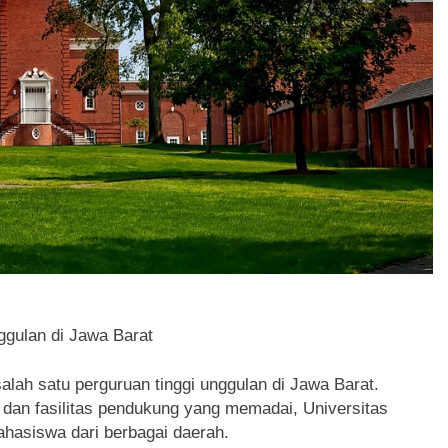
ggulan di Jawa Barat
alah satu perguruan tinggi unggulan di Jawa Barat.
 dan fasilitas pendukung yang memadai, Universitas
ahasiswa dari berbagai daerah.