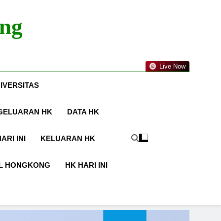
ang
Live Now
IVERSITAS
GELUARAN HK
DATA HK
ARI INI
KELUARAN HK
L HONGKONG
HK HARI INI