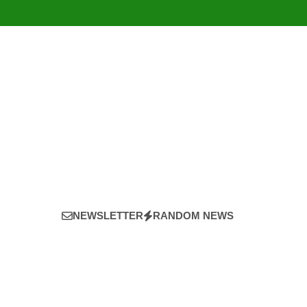
NEWSLETTER
RANDOM NEWS