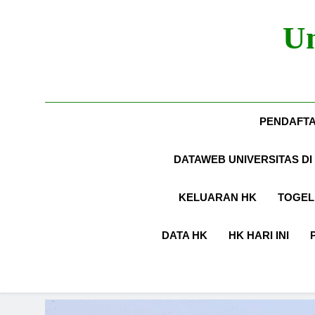
Un
PENDAFT
DATAWEB UNIVERSITAS DI
KELUARAN HK
TOGE
DATA HK
HK HARI INI