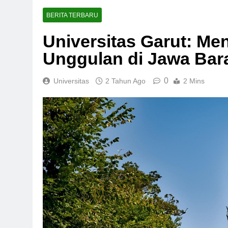
BERITA TERBARU
Universitas Garut: Me
Unggulan di Jawa Bar
0
Universitas
2 Tahun Ago
2 Mins