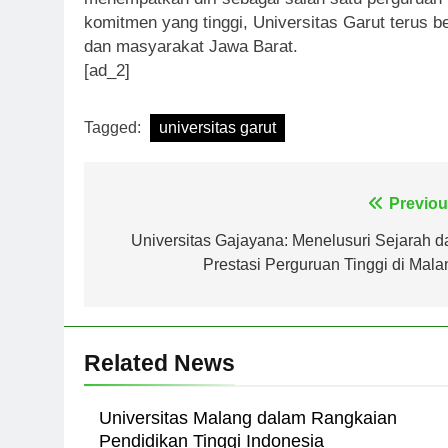
komitmen yang tinggi, Universitas Garut terus 
dan masyarakat Jawa Barat.
[ad_2]
Tagged:
universitas garut
Navigasi
Previou
pos
Universitas Gajayana: Menelusuri Sejarah d
Prestasi Perguruan Tinggi di Mala
Related News
Universitas Malang dalam Rangkaian
Pendidikan Tinggi Indonesia