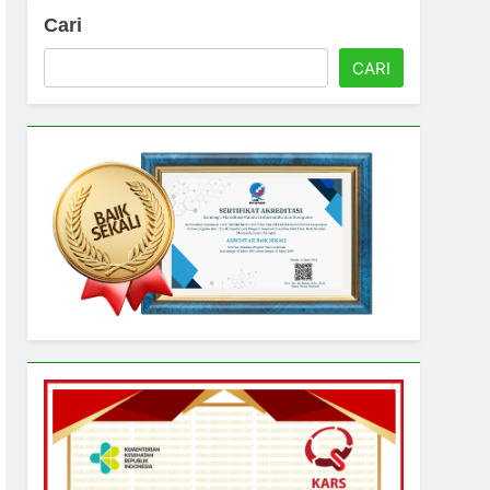
Cari
CARI