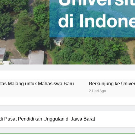
swa Baru
Berkunjung ke Universitas Malang: Hal-Hal yan
2 Hari Ago
adi Pusat Pendidikan Unggulan di Jawa Barat