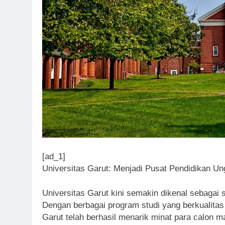
[ad_1]
Universitas Garut: Menjadi Pusat Pendidikan Un
Universitas Garut kini semakin dikenal sebagai s
Dengan berbagai program studi yang berkualitas
Garut telah berhasil menarik minat para calon m