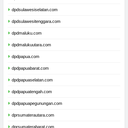
dpdsulawesibarat.com
dpdsulawesiselatan.com
dpdsulawesitenggara.com
dpdmaluku.com
dpdmalukuutara.com
dpdpapua.com
dpdpapuabarat.com
dpdpapuaselatan.com
dpdpapuatengah.com
dpdpapuapegunungan.com
dprsumaterautara.com