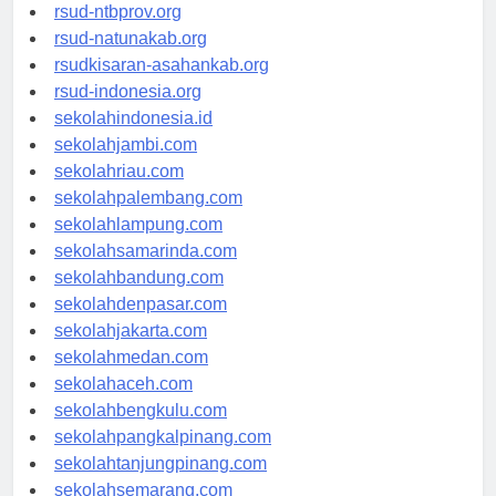
rsud-langsakota.org
rsud-ntbprov.org
rsud-natunakab.org
rsudkisaran-asahankab.org
rsud-indonesia.org
sekolahindonesia.id
sekolahjambi.com
sekolahriau.com
sekolahpalembang.com
sekolahlampung.com
sekolahsamarinda.com
sekolahbandung.com
sekolahdenpasar.com
sekolahjakarta.com
sekolahmedan.com
sekolahaceh.com
sekolahbengkulu.com
sekolahpangkalpinang.com
sekolahtanjungpinang.com