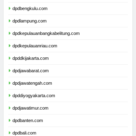
dpdsumateraselatan.com
dpdbengkulu.com
dpdlampung.com
dpdkepulauanbangkabelitung.com
dpdkepulauanriau.com
dpddkijakarta.com
dpdjawabarat.com
dpdjawatengah.com
dpddiyogyakarta.com
dpdjawatimur.com
dpdbanten.com