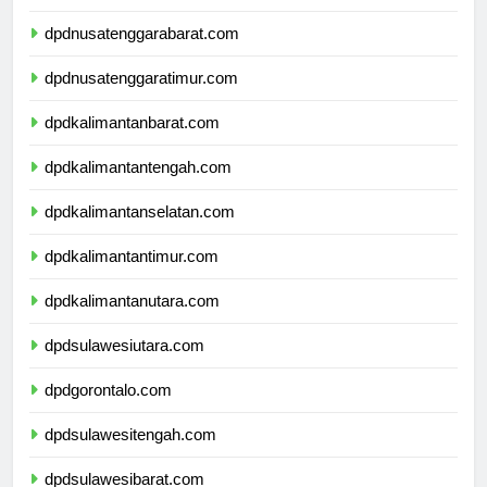
dpdbali.com
dpdnusatenggarabarat.com
dpdnusatenggaratimur.com
dpdkalimantanbarat.com
dpdkalimantantengah.com
dpdkalimantanselatan.com
dpdkalimantantimur.com
dpdkalimantanutara.com
dpdsulawesiutara.com
dpdgorontalo.com
dpdsulawesitengah.com