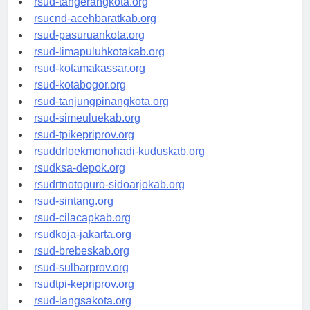
rsud-tangerangkota.org
rsucnd-acehbaratkab.org
rsud-pasuruankota.org
rsud-limapuluhkotakab.org
rsud-kotamakassar.org
rsud-kotabogor.org
rsud-tanjungpinangkota.org
rsud-simeuluekab.org
rsud-tpikepriprov.org
rsuddrloekmonohadi-kuduskab.org
rsudksa-depok.org
rsudrtnotopuro-sidoarjokab.org
rsud-sintang.org
rsud-cilacapkab.org
rsudkoja-jakarta.org
rsud-brebeskab.org
rsud-sulbarprov.org
rsudtpi-kepriprov.org