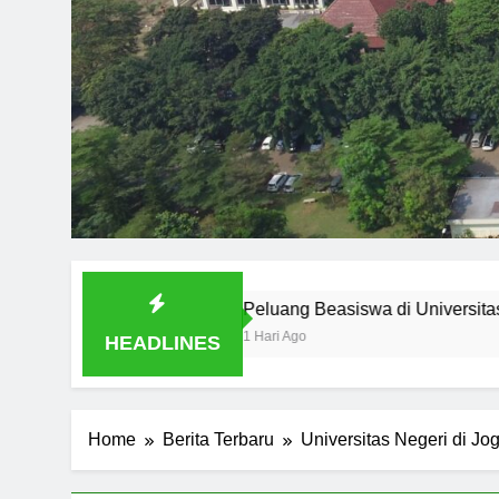
Peluang Beasiswa di Universitas Malang untuk Mahasiswa
1 Hari Ago
HEADLINES
Home
Berita Terbaru
Universitas Negeri di Jo