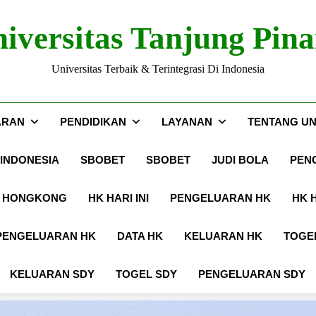
iversitas Tanjung Pin
Universitas Terbaik & Terintegrasi Di Indonesia
ARAN
PENDIDIKAN
LAYANAN
TENTANG UN
 INDONESIA
SBOBET
SBOBET
JUDI BOLA
PEN
L HONGKONG
HK HARI INI
PENGELUARAN HK
HK H
PENGELUARAN HK
DATA HK
KELUARAN HK
TOGE
KELUARAN SDY
TOGEL SDY
PENGELUARAN SDY