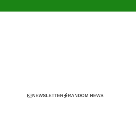
NEWSLETTER
RANDOM NEWS