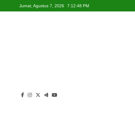
Skip
Jumat, Agustus 7, 2026
7:12:50 PM
to
content