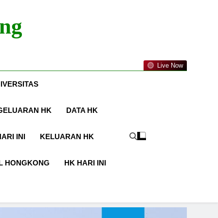
ang
Live Now
IVERSITAS
GELUARAN HK
DATA HK
ARI INI
KELUARAN HK
L HONGKONG
HK HARI INI