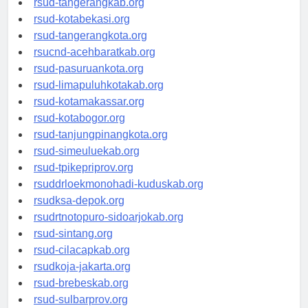
rsud-tangerangkab.org
rsud-kotabekasi.org
rsud-tangerangkota.org
rsucnd-acehbaratkab.org
rsud-pasuruankota.org
rsud-limapuluhkotakab.org
rsud-kotamakassar.org
rsud-kotabogor.org
rsud-tanjungpinangkota.org
rsud-simeuluekab.org
rsud-tpikepriprov.org
rsuddrloekmonohadi-kuduskab.org
rsudksa-depok.org
rsudrtnotopuro-sidoarjokab.org
rsud-sintang.org
rsud-cilacapkab.org
rsudkoja-jakarta.org
rsud-brebeskab.org