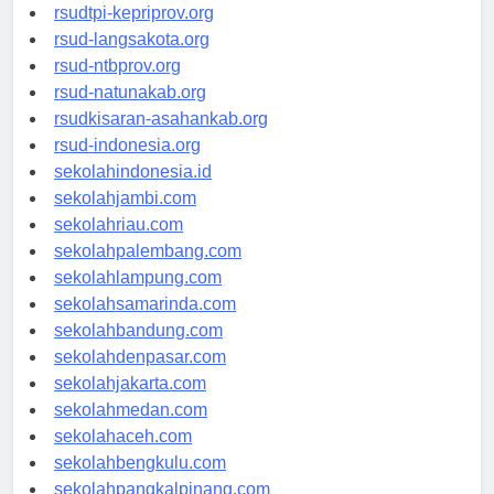
rsud-sulbarprov.org
rsudtpi-kepriprov.org
rsud-langsakota.org
rsud-ntbprov.org
rsud-natunakab.org
rsudkisaran-asahankab.org
rsud-indonesia.org
sekolahindonesia.id
sekolahjambi.com
sekolahriau.com
sekolahpalembang.com
sekolahlampung.com
sekolahsamarinda.com
sekolahbandung.com
sekolahdenpasar.com
sekolahjakarta.com
sekolahmedan.com
sekolahaceh.com
sekolahbengkulu.com