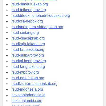
rsud-tanjungpinangkota.org
rsud-simeuluekab.org
rsud-tpikepriprov.org
rsuddrloekmonohadi-kuduskab.org
rsudksa-depok.org
rsudrtnotopuro-sidoarjokab.org
rsud-sintang.org
rsud-cilacapkab.org
rsudkoja-jakarta.org
rsud-brebeskab.org
rsud-sulbarprov.org
rsudtpi-kepriprov.org
rsud-langsakota.org
rsud-ntbprov.org
rsud-natunakab.org
rsudkisaran-asahankab.org
rsud-indonesia.org
sekolahindonesia.id
sekolahjambi.com