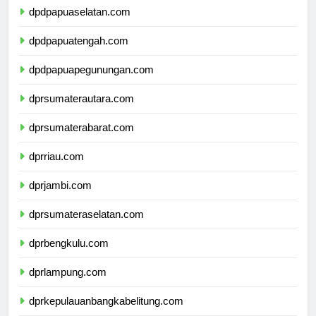
dpdpapuaselatan.com
dpdpapuatengah.com
dpdpapuapegunungan.com
dprsumaterautara.com
dprsumaterabarat.com
dprriau.com
dprjambi.com
dprsumateraselatan.com
dprbengkulu.com
dprlampung.com
dprkepulauanbangkabelitung.com