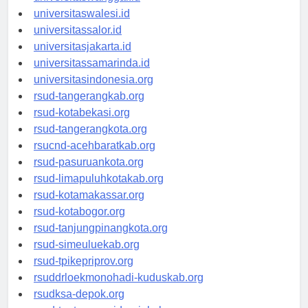
universitaswanggar.id
universitaswalesi.id
universitassalor.id
universitasjakarta.id
universitassamarinda.id
universitasindonesia.org
rsud-tangerangkab.org
rsud-kotabekasi.org
rsud-tangerangkota.org
rsucnd-acehbaratkab.org
rsud-pasuruankota.org
rsud-limapuluhkotakab.org
rsud-kotamakassar.org
rsud-kotabogor.org
rsud-tanjungpinangkota.org
rsud-simeuluekab.org
rsud-tpikepriprov.org
rsuddrloekmonohadi-kuduskab.org
rsudksa-depok.org