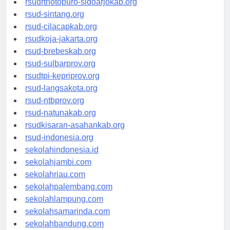
rsudrtnotopuro-sidoarjokab.org
rsud-sintang.org
rsud-cilacapkab.org
rsudkoja-jakarta.org
rsud-brebeskab.org
rsud-sulbarprov.org
rsudtpi-kepriprov.org
rsud-langsakota.org
rsud-ntbprov.org
rsud-natunakab.org
rsudkisaran-asahankab.org
rsud-indonesia.org
sekolahindonesia.id
sekolahjambi.com
sekolahriau.com
sekolahpalembang.com
sekolahlampung.com
sekolahsamarinda.com