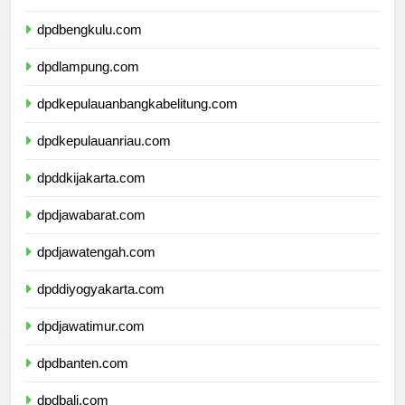
dpdsumateraselatan.com
dpdbengkulu.com
dpdlampung.com
dpdkepulauanbangkabelitung.com
dpdkepulauanriau.com
dpddkijakarta.com
dpdjawabarat.com
dpdjawatengah.com
dpddiyogyakarta.com
dpdjawatimur.com
dpdbanten.com