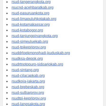
rsud-kotabekasi.org
rsud-tangerangkota.org
rsucnd-acehbaratkab.org
rsud-pasuruankota.org
rsud-limapuluhkotakab.org
rsud-kotamakassar.org
rsud-kotabogor.org
rsud-tanjungpinangkota.org
rsud-simeuluekab.org
rsud-tpikepriprov.org
rsuddrloekmonohadi-kuduskab.org
rsudksa-depok.org
rsudrtnotopuro-sidoarjokab.org
rsud-sintang.org
rsud-cilacapkab.org
rsudkoja-jakarta.org
rsud-brebeskab.org
rsud-sulbarprov.org
rsudtpi-kepriprov.org