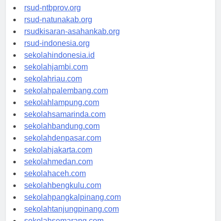
rsud-langsakota.org
rsud-ntbprov.org
rsud-natunakab.org
rsudkisaran-asahankab.org
rsud-indonesia.org
sekolahindonesia.id
sekolahjambi.com
sekolahriau.com
sekolahpalembang.com
sekolahlampung.com
sekolahsamarinda.com
sekolahbandung.com
sekolahdenpasar.com
sekolahjakarta.com
sekolahmedan.com
sekolahaceh.com
sekolahbengkulu.com
sekolahpangkalpinang.com
sekolahtanjungpinang.com