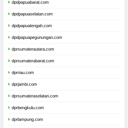
dpdpapuabarat.com
dpdpapuaselatan.com
dpdpapuatengah.com
dpdpapuapegunungan.com
dprsumaterautara.com
dprsumaterabarat.com
dprriau.com
dprjambi.com
dprsumateraselatan.com
dprbengkulu.com
dprlampung.com