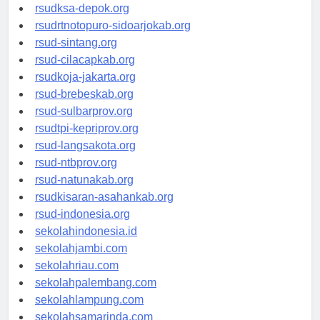
rsuddrloekmonohadi-kuduskab.org
rsudksa-depok.org
rsudrtnotopuro-sidoarjokab.org
rsud-sintang.org
rsud-cilacapkab.org
rsudkoja-jakarta.org
rsud-brebeskab.org
rsud-sulbarprov.org
rsudtpi-kepriprov.org
rsud-langsakota.org
rsud-ntbprov.org
rsud-natunakab.org
rsudkisaran-asahankab.org
rsud-indonesia.org
sekolahindonesia.id
sekolahjambi.com
sekolahriau.com
sekolahpalembang.com
sekolahlampung.com