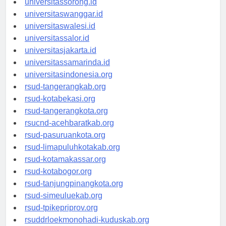
universitassorong.id
universitaswanggar.id
universitaswalesi.id
universitassalor.id
universitasjakarta.id
universitassamarinda.id
universitasindonesia.org
rsud-tangerangkab.org
rsud-kotabekasi.org
rsud-tangerangkota.org
rsucnd-acehbaratkab.org
rsud-pasuruankota.org
rsud-limapuluhkotakab.org
rsud-kotamakassar.org
rsud-kotabogor.org
rsud-tanjungpinangkota.org
rsud-simeuluekab.org
rsud-tpikepriprov.org