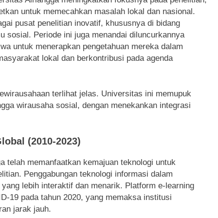
rgetkan untuk memecahkan masalah lokal dan nasional.
ai pusat penelitian inovatif, khususnya di bidang
u sosial. Periode ini juga menandai diluncurkannya
swa untuk menerapkan pengetahuan mereka dalam
asyarakat lokal dan berkontribusi pada agenda
wirausahaan terlihat jelas. Universitas ini memupuk
hingga wirausaha sosial, dengan menekankan integrasi
obal (2010-2023)
gga telah memanfaatkan kemajuan teknologi untuk
itian. Penggabungan teknologi informasi dalam
yang lebih interaktif dan menarik. Platform e-learning
D-19 pada tahun 2020, yang memaksa institusi
ran jarak jauh.