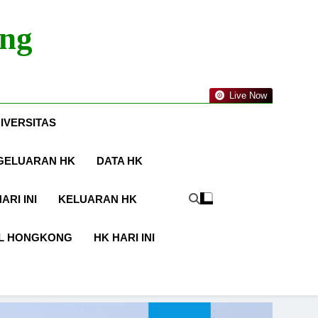
ang
Live Now
IVERSITAS
GELUARAN HK
DATA HK
ARI INI
KELUARAN HK
L HONGKONG
HK HARI INI