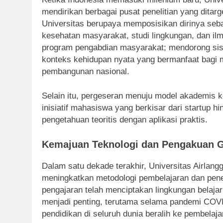
mendirikan berbagai pusat penelitian yang dita
Universitas berupaya memposisikan dirinya sebag
kesehatan masyarakat, studi lingkungan, dan ilm
program pengabdian masyarakat; mendorong si
konteks kehidupan nyata yang bermanfaat bagi m
pembangunan nasional.
Selain itu, pergeseran menuju model akademis ke
inisiatif mahasiswa yang berkisar dari startup 
pengetahuan teoritis dengan aplikasi praktis.
Kemajuan Teknologi dan Pengakuan Gl
Dalam satu dekade terakhir, Universitas Airlan
meningkatkan metodologi pembelajaran dan penel
pengajaran telah menciptakan lingkungan belajar 
menjadi penting, terutama selama pandemi COVI
pendidikan di seluruh dunia beralih ke pembelaja