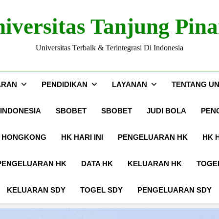
iversitas Tanjung Pin
Universitas Terbaik & Terintegrasi Di Indonesia
ARAN
PENDIDIKAN
LAYANAN
TENTANG UN
 INDONESIA
SBOBET
SBOBET
JUDI BOLA
PEN
L HONGKONG
HK HARI INI
PENGELUARAN HK
HK H
PENGELUARAN HK
DATA HK
KELUARAN HK
TOGE
KELUARAN SDY
TOGEL SDY
PENGELUARAN SDY