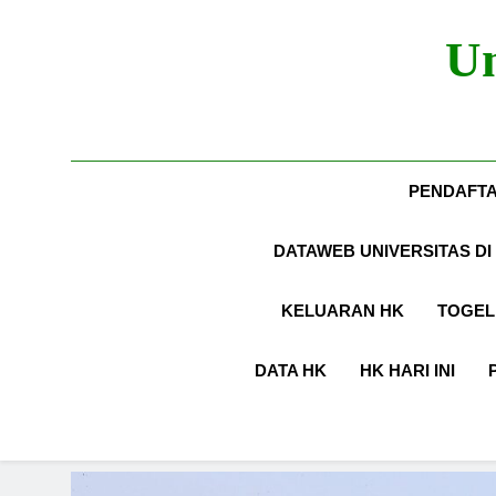
Un
PENDAFT
DATAWEB UNIVERSITAS DI
KELUARAN HK
TOGE
DATA HK
HK HARI INI