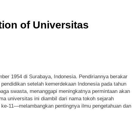
ion of Universitas
mber 1954 di Surabaya, Indonesia. Pendiriannya berakar
 pendidikan setelah kemerdekaan Indonesia pada tahun
mbaga swasta, menanggapi meningkatnya permintaan akan
ma universitas ini diambil dari nama tokoh sejarah
bad ke-11—melambangkan pentingnya ilmu pengetahuan dan