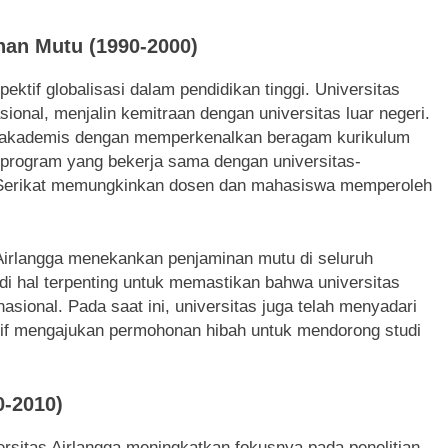
nan Mutu (1990-2000)
ktif globalisasi dalam pendidikan tinggi. Universitas
ional, menjalin kemitraan dengan universitas luar negeri.
n akademis dengan memperkenalkan beragam kurikulum
program yang bekerja sama dengan universitas-
ka Serikat memungkinkan dosen dan mahasiswa memperoleh
 Airlangga menekankan penjaminan mutu di seluruh
i hal terpenting untuk memastikan bahwa universitas
sional. Pada saat ini, universitas juga telah menyadari
ktif mengajukan permohonan hibah untuk mendorong studi
0-2010)
rsitas Airlangga meningkatkan fokusnya pada penelitian,