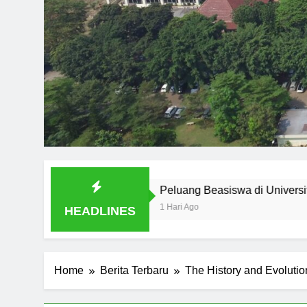
sia
Peluang Beasiswa di Universitas Malang untuk Maha
1 Hari Ago
HEADLINES
Home
Berita Terbaru
The History and Evolutio